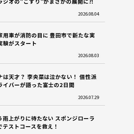
ラジオの"こすり"がまさかの展開に⁈
2026.08.04
家用車が消防の目に 豊田市で新たな実
実験がスタート
2026.08.03
ナは天才？ 李央菜は泣かない！ 個性派
ライバーが語った富士の2日間
2026.07.29
う雨上がりに待たない スポンジローラ
でテストコースを救え！