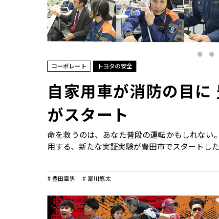
コーポレート
モビリティカンパニー
トヨタグローバル
トヨタグループ
モノづくり
日本自動車工業会（自工会）
コーポレート
トヨタの安全
自家用車が消防の目に
がスタート
命を救うのは、あなた普段の運転かもしれない
用する、新たな実証実験が豊田市でスタートし
豊田章男
富川悠太