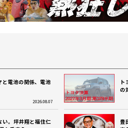
マと電池の関係、電池
ト
の
2026.08.07
ない。坪井翔と福住仁
豊