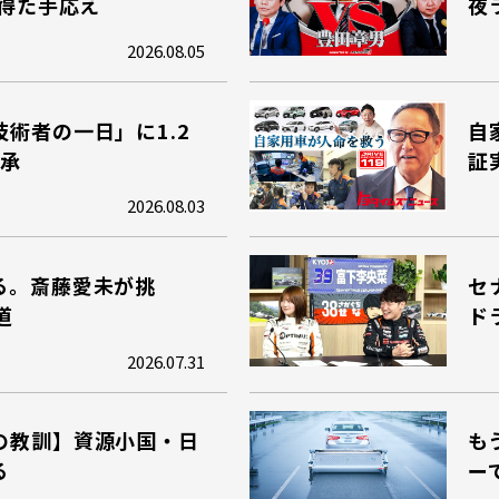
で得た手応え
夜
2026.08.05
術者の一日」に1.2
自
継承
証
2026.08.03
る。斎藤愛未が挑
セ
道
ド
2026.07.31
の教訓】資源小国・日
も
る
ー