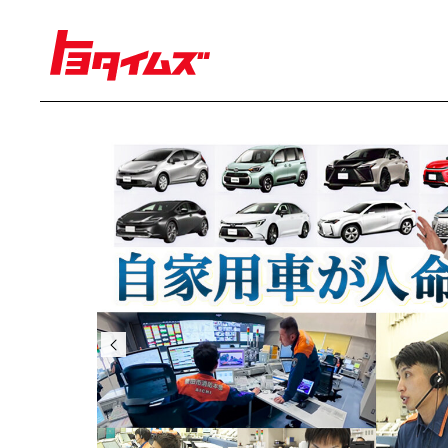
経営
豊田章男
佐藤恒治
決算
株主総会
労使協議会
クルマ
センチュリー
クラウン
ランドクルーザー
カローラ
ヤリス
e-Palette