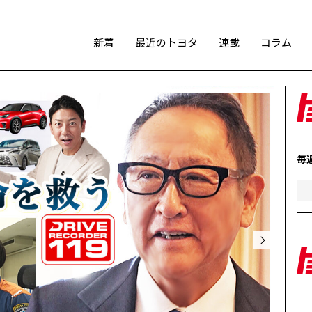
新着
最近のトヨタ
連載
コラム
スポーツ
トヨタアスリート
モータースポーツ
モリゾウ
毎
WRC
TOYOTA GAZOO Racing
テクノロジー
カーボンニュートラル
水素エンジン
BEV
燃料電池車（FCEV）
水素
Woven City