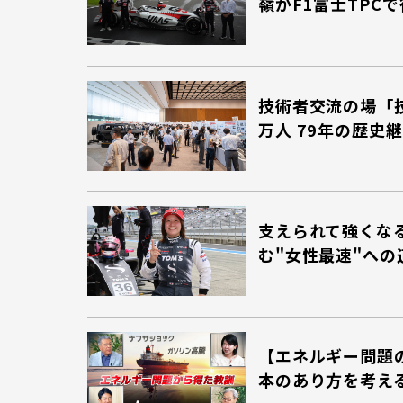
嶺がF1富士TPC
技術者交流の場「技
万人 79年の歴史
支えられて強くな
む"女性最速"への
【エネルギー問題
本のあり方を考え