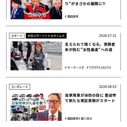
り"がまさかの展開に⁈
豊田章男
2026.07.31
スポーツ
中日スポーツ×トヨタイムズ
支えられて強くなる。斎藤愛
未が挑む"女性最速"への道
モータースポ
TOYOTA GAZOO
ーツ
Racing
2026.08.03
コーポレート
自家用車が消防の目に 豊田市
で新たな実証実験がスタート
豊田章男
富川悠太