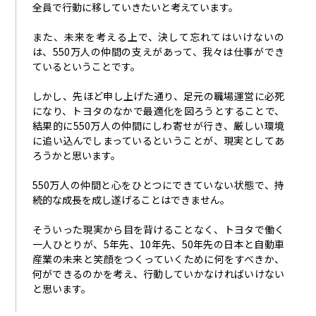
全員で行動に移していきたいと考えています。
また、未来を考える上で、決して忘れてはいけないの
は、
550
万人の仲間の支えがあって、我々は仕事ができ
ているということです。
しかし、先ほど申し上げた通り、足元の職場運営に必死
になり、トヨタのなかで最適化を図ろうとすることで、
結果的に
550
万人の仲間にしわ寄せが行き、厳しい環境
に追い込んでしまっているということが、現実としてあ
ろうかと思います。
550万人の仲間と心をひとつにできていない状態で、持
続的な成長を成し遂げることはできません。
そういった現実から目を背けることなく、トヨタで働く
一人ひとりが、
5
年先、
10
年先、
50
年先の日本と自動車
産業の未来と笑顔をつくっていくために何をすべきか、
何ができるのかを考え、行動していかなければいけない
と思います。