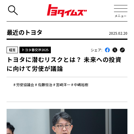
メニュー
最近のトヨタ
2025.02.20
JP
EN
シェア:
経営
トヨタ春交渉2025
新着
トヨタに潜むリスクとは？ 未来への投資
最近のトヨタ
に向けて労使が議論
連載
労使協議会
佐藤恒治
宮崎洋一
中嶋裕樹
コラム
トヨタイムズニュース
トヨタイムズビジネス
トヨタイムズスポーツ