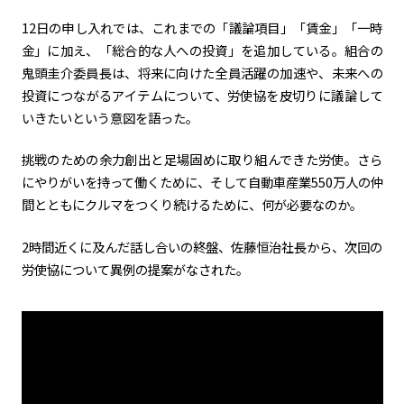
12日の申し入れでは、これまでの「議論項目」「賃金」「一時
カーボンニュートラル
水素エンジン
BEV
燃料電池車（FCEV）
金」に加え、「総合的な人への投資」を追加している。組合の
水素
Woven City
鬼頭圭介委員長は、将来に向けた全員活躍の加速や、未来への
投資につながるアイテムについて、労使協を皮切りに議論して
コーポレート
いきたいという意図を語った。
モビリティカンパニー
トヨタグローバル
トヨタグループ
挑戦のための余力創出と足場固めに取り組んできた労使。さら
モノづくり
日本自動車工業会（自工会）
にやりがいを持って働くために、そして自動車産業
550
万人の仲
間とともにクルマをつくり続けるために、何が必要なのか。
follow us
2時間近くに及んだ話し合いの終盤、佐藤恒治社長から、次回の
労使協について異例の提案がなされた。