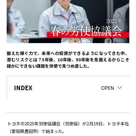
トヨタイムズPodcast
SDGs
経営
豊田章男
佐藤恒治
決算
株主総会
労使協議会
鍛えた稼ぐ力で、未来への投資ができるようになってきた中、
潜むリスクとは？5年後、10年後、50年後を見据えるからこそ
スポーツ
疎かにできない課題を労使で見つめ直した。
トヨタアスリート
モータースポーツ
モリゾウ
WRC
TOYOTA GAZOO Racing
INDEX
CLOSE
OPEN
クルマ
センチュリー
クラウン
ランドクルーザー
カローラ
ヤリス
e-Palette
トヨタの
2025
年労使協議会（労使協）が
2
月
19
日、トヨタ本社
（愛知県豊田市）で始まった。
テクノロジー