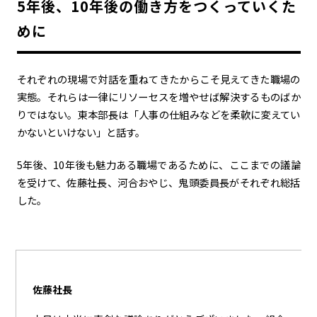
5年後、10年後の働き方をつくっていくた
カーボンニュートラル
水素エンジン
BEV
燃料電池車（FCEV）
めに
水素
Woven City
それぞれの現場で対話を重ねてきたからこそ見えてきた職場の
コーポレート
実態。それらは一律にリソーセスを増やせば解決するものばか
モビリティカンパニー
トヨタグローバル
トヨタグループ
りではない。東本部長は「人事の仕組みなどを柔軟に変えてい
かないといけない」と話す。
モノづくり
日本自動車工業会（自工会）
5年後、10年後も魅力ある職場であるために、
ここまでの議論
を受けて、佐藤社長、河合おやじ、鬼頭委員長がそれぞれ総括
follow us
した。
佐藤社長