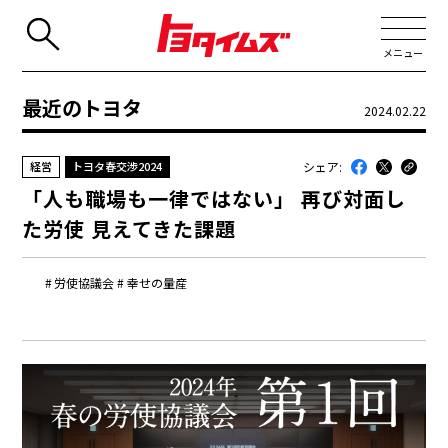
メニュー
最近のトヨタ
2024.02.22
JP
EN
シェア:
経営
トヨタ春交渉2024
新着
「人も職場も一律ではない」 再び対面し
最近のトヨタ
た労使 見えてきた課題
連載
労使協議会
幸せの量産
コラム
トヨタイムズニュース
トヨタイムズビジネス
トヨタイムズスポーツ