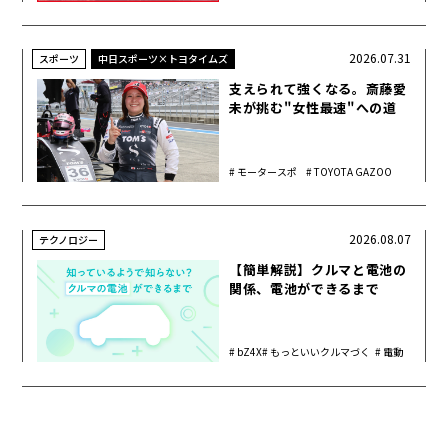
2026.07.31
スポーツ
中日スポーツ×トヨタイムズ
支えられて強くなる。斎藤愛
未が挑む"女性最速"への道
モータースポ
TOYOTA GAZOO
ーツ
Racing
2026.08.07
テクノロジー
【簡単解説】クルマと電池の
関係、電池ができるまで
bZ4X
もっといいクルマづく
電動
り
化