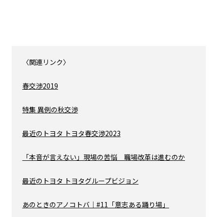
〈関連リンク〉
春交渉2019
特集 異例の秋交渉
最近のトヨタ トヨタ春交渉2023
「本音が言えない」現場の苦悩 職場改革は進むのか
最近のトヨタ トヨタグループビジョン
あのときのアノコトバ｜#11「意志ある踊り場」