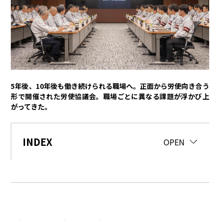
トヨタイムズPodcast
SDGs
経営
豊田章男
佐藤恒治
決算
株主総会
労使協議会
5年後、10年後も働き続けられる職場へ。正面から労使向き合う
形で開催された労使協議会。職場ごとに異なる課題が浮かび上
スポーツ
がってきた。
トヨタアスリート
モータースポーツ
モリゾウ
WRC
TOYOTA GAZOO Racing
INDEX
CLOSE
OPEN
クルマ
センチュリー
クラウン
ランドクルーザー
カローラ
ヤリス
e-Palette
テクノロジー