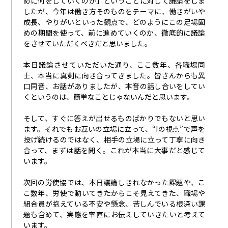
めに何をしていくのか」ということに対して議論をしま
したが、今年は働き方そのものをテーマに、働きがいや
成長、やりがいといった観点で、どのようにこの足場固
めの期間を使って、前に進めていくのか、徹底的に議論
をさせていただくべきだと思いました。
本日議論させていただいた通り、ここ数年、各職場同
士、本当に真剣に向き合ってきました。皆さんからも異
口同音、お話がありましたが、本音の話し合いをしてい
くというのは、簡単なことじゃないんだと思います。
そして、すぐに答えが出せるものばかりでもないと思い
ます。それでもお互いの立場に立って、“
Iの視点”で声を
投げ続けるのではなく、相手の立場に立って丁寧に向き
合って、まずは話を聞く。これが本当に大事だと感じて
います。
次回の労使協では、本日議論しきれなかった課題や、こ
こ数年、労使で動いてきたからこそ見えてきた、職場や
組合員が抱えている不安や懸念、苦しんでいる根深い課
題も含めて、実態を率直にお伝えしていきたいと考えて
います。