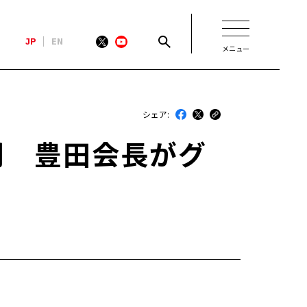
JP
EN
メニュー
新着
シェア:
最近のトヨタ
間 豊田会長がグ
連載
コラム
トヨタイムズニュース
トヨタイムズビジネス