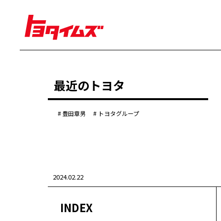
経営
最近のトヨタ
豊田章男
佐藤恒治
決算
株主総会
豊田章男
トヨタグループ
労使協議会
クルマ
センチュリー
クラウン
ランドクルーザー
2024.02.22
カローラ
ヤリス
e-Palette
INDEX