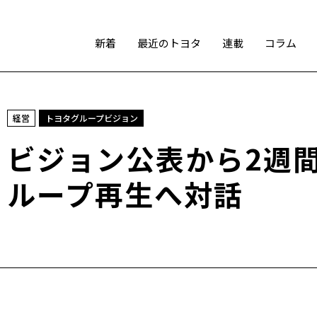
新着
最近のトヨタ
連載
コラム
スポーツ
経営
トヨタグループビジョン
トヨタアスリート
モータースポーツ
モリゾウ
ビジョン公表から2週
WRC
TOYOTA GAZOO Racing
ループ再生へ対話
テクノロジー
カーボンニュートラル
水素エンジン
BEV
燃料電池車（FCEV）
水素
Woven City