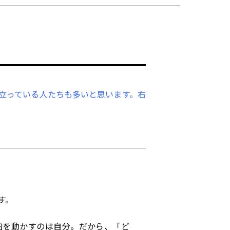
トヨタイムズスポーツ
トヨタイムズPodcast
SDGs
に立っている人たちも多いと思います。右
す。
船を動かすのは自分。だから、「ど