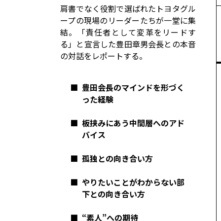
コーポレート
肩書でなく役割で選ばれたトヨタグル
ープの現場のリーダーたちが一堂に集
モビリティカンパニー
トヨタグローバル
結。「責任者として変革をリードす
る」と宣言した豊田章男会長との本音
トヨタグループ
モノづくり
の対話をレポートする。
日本自動車工業会（自工会）
■
豊田会長のマインドを形づく
った経験
■
板挟みにあう中間層へのアド
バイス
■
孤独との向き合い方
■
やりたいことがわからない部
下との向き合い方
■
“素人”への期待