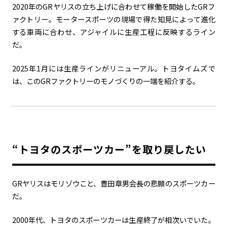
2020年のGRヤリスの立ち上げに合わせて稼働を開始したGRフ
ァクトリー。モータースポーツの現場で得た知見によって進化
カーボンニュートラル
水素エンジン
BEV
燃料電池車（FCEV）
する車両に合わせ、アジャイルに生産工程に反映するライン
水素
Woven City
だ。
コーポレート
2025年1月には生産ラインがリニューアル。トヨタイムズで
モビリティカンパニー
トヨタグローバル
トヨタグループ
は、このGRファクトリーのモノづくりの一端を紹介する。
モノづくり
日本自動車工業会（自工会）
follow us
“トヨタのスポーツカー”を取り戻したい
GRヤリスはモリゾウこと、豊田章男会長の悲願のスポーツカー
だ。
2000年代、トヨタのスポーツカーは生産終了が相次いでいた。