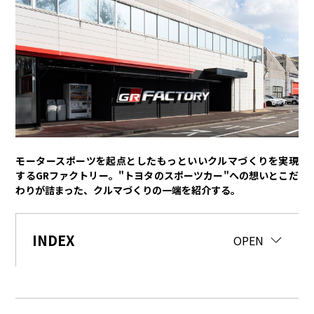
トヨタイムズPodcast
SDGs
経営
豊田章男
佐藤恒治
決算
株主総会
労使協議会
スポーツ
モータースポーツを起点としたもっといいクルマづくりを実現
トヨタアスリート
モータースポーツ
モリゾウ
WRC
するGRファクトリー。"トヨタのスポーツカー"への想いとこだ
わりが詰まった、クルマづくりの一端を紹介する。
TOYOTA GAZOO Racing
クルマ
INDEX
CLOSE
OPEN
センチュリー
クラウン
ランドクルーザー
カローラ
ヤリス
e-Palette
テクノロジー