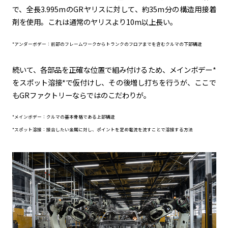
で、全長3.995mのGRヤリスに対して、約35m分の構造用接着
剤を使用。これは通常のヤリスより10m以上長い。
*アンダーボデー：前部のフレームワークからトランクのフロアまでを含むクルマの下部構造
続いて、各部品を正確な位置で組み付けるため、メインボデー*
をスポット溶接*で仮付けし、その後増し打ちを行うが、ここで
もGRファクトリーならではのこだわりが。
*メインボデー：クルマの基本骨格である上部構造
*スポット溶接：接合したい金属に対し、ポイントを定め電流を流すことで溶接する方法