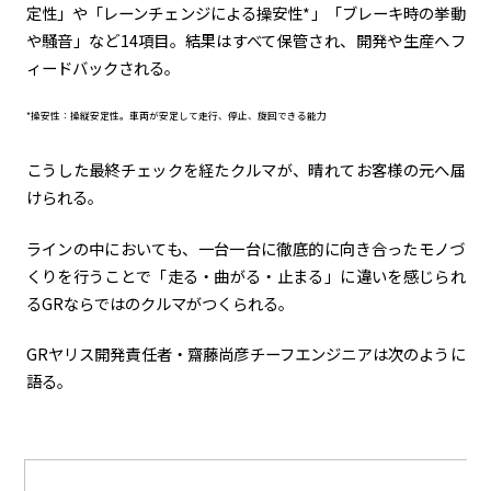
定性」や「レーンチェンジによる操安性*」「ブレーキ時の挙動
や騒音」など14項目。結果はすべて保管され、開発や生産へフ
ィードバックされる。
*操安性：操縦安定性。車両が安定して走行、停止、旋回できる能力
こうした最終チェックを経たクルマが、晴れてお客様の元へ届
けられる。
ラインの中においても、一台一台に徹底的に向き合ったモノづ
くりを行うことで「走る・曲がる・止まる」に違いを感じられ
るGRならではのクルマがつくられる。
GRヤリス開発責任者・齋藤尚彦チーフエンジニアは次のように
語る。