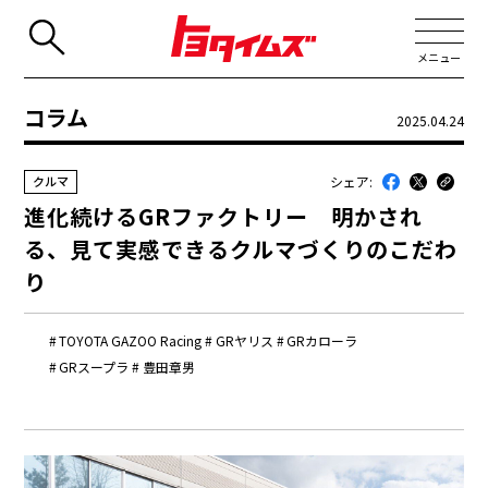
メニュー
コラム
2025.04.24
JP
EN
シェア:
クルマ
新着
進化続けるGRファクトリー 明かされ
最近のトヨタ
る、見て実感できるクルマづくりのこだわ
連載
り
コラム
TOYOTA GAZOO Racing
GRヤリス
GRカローラ
トヨタイムズニュース
GRスープラ
豊田章男
トヨタイムズビジネス
トヨタイムズスポーツ