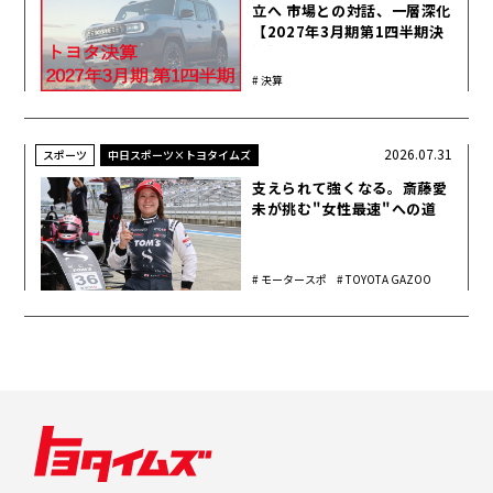
立へ 市場との対話、一層深化
【2027年3月期第1四半期決
算】
決算
2026.07.31
スポーツ
中日スポーツ×トヨタイムズ
支えられて強くなる。斎藤愛
未が挑む"女性最速"への道
モータースポ
TOYOTA GAZOO
ーツ
Racing