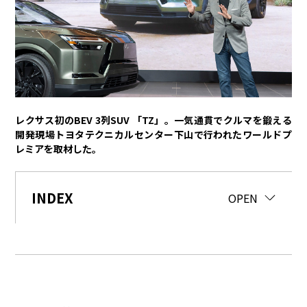
トヨタイムズPodcast
SDGs
経営
豊田章男
佐藤恒治
決算
株主総会
労使協議会
レクサス初のBEV 3列SUV 「TZ」。一気通貫でクルマを鍛える
開発現場トヨタテクニカルセンター下山で行われたワールドプ
スポーツ
レミアを取材した。
トヨタアスリート
モータースポーツ
モリゾウ
WRC
TOYOTA GAZOO Racing
INDEX
CLOSE
OPEN
クルマ
センチュリー
クラウン
ランドクルーザー
カローラ
ヤリス
e-Palette
テクノロジー