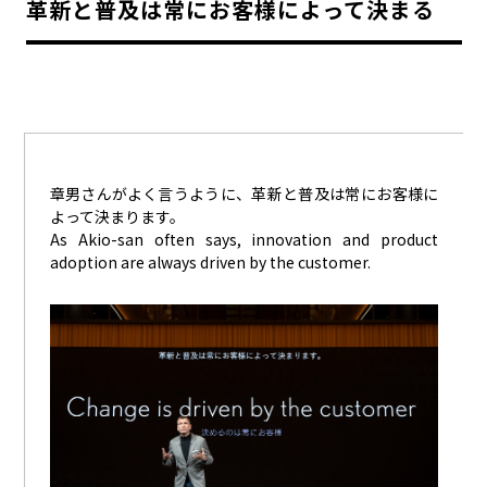
革新と普及は常にお客様によって決まる
カーボンニュートラル
水素エンジン
BEV
燃料電池車（FCEV）
水素
Woven City
コーポレート
モビリティカンパニー
トヨタグローバル
トヨタグループ
章男さんがよく言うように、革新と普及は常にお客様に
モノづくり
日本自動車工業会（自工会）
よって決まります。
As Akio-san often says, innovation and product
adoption are always driven by the customer.
follow us