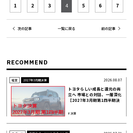
1
2
3
4
5
6
7
次の記事
一覧に戻る
前の記事
RECOMMEND
2026.08.07
経営
2027年3月期決算
トヨタらしい成長と還元の両
立へ 市場との対話、一層深化
【2027年3月期第1四半期決
算】
決算