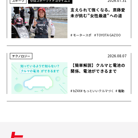
2026.07.31
スポーツ
中日スポーツ×トヨタイムズ
支えられて強くなる。斎藤愛
未が挑む"女性最速"への道
モータースポ
TOYOTA GAZOO
ーツ
Racing
2026.08.07
テクノロジー
【簡単解説】クルマと電池の
関係、電池ができるまで
bZ4X
もっといいクルマづく
電動
り
化