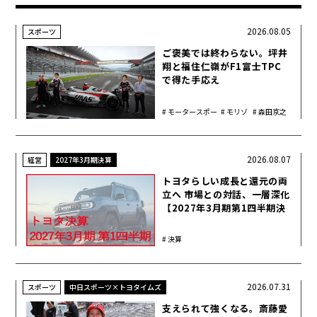
2026.08.05
スポーツ
ご褒美では終わらない。坪井
翔と福住仁嶺がF1富士TPC
で得た手応え
モータースポー
モリゾ
森田京之
ツ
ウ
介
2026.08.07
経営
2027年3月期決算
トヨタらしい成長と還元の両
立へ 市場との対話、一層深化
【2027年3月期第1四半期決
算】
決算
2026.07.31
スポーツ
中日スポーツ×トヨタイムズ
支えられて強くなる。斎藤愛