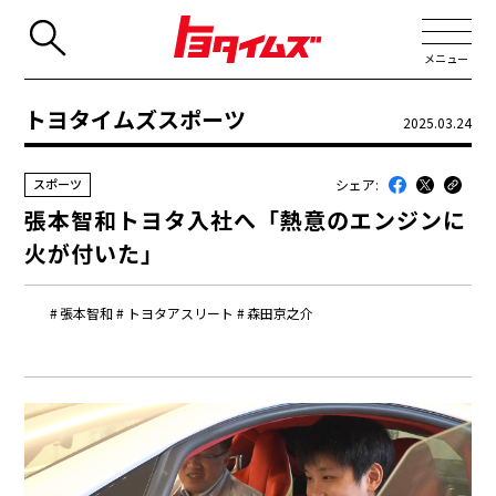
メニュー
トヨタイムズスポーツ
2025.03.24
JP
EN
シェア:
スポーツ
新着
張本智和トヨタ入社へ「熱意のエンジンに
最近のトヨタ
火が付いた」
連載
張本智和
トヨタアスリート
森田京之介
コラム
トヨタイムズニュース
トヨタイムズビジネス
トヨタイムズスポーツ