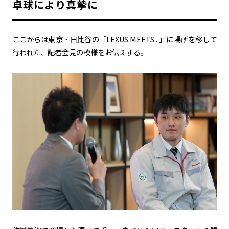
卓球により真摯に
カーボンニュートラル
水素エンジン
BEV
燃料電池車（FCEV）
水素
Woven City
ここからは東京・日比谷の「
LEXUS MEETS...
」に場所を移して
行われた、記者会見の模様をお伝えする。
コーポレート
モビリティカンパニー
トヨタグローバル
トヨタグループ
モノづくり
日本自動車工業会（自工会）
follow us