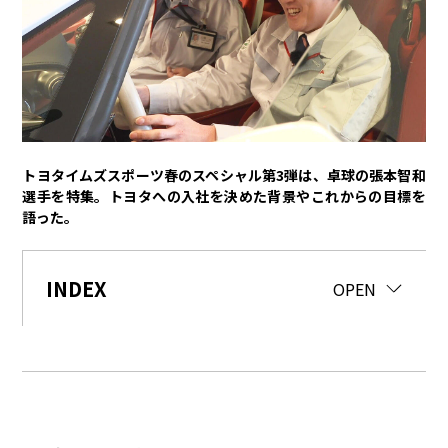
トヨタイムズPodcast
SDGs
経営
豊田章男
佐藤恒治
決算
株主総会
労使協議会
トヨタイムズスポーツ春のスペシャル第3弾は、卓球の張本智和
選手を特集。トヨタへの入社を決めた背景やこれからの目標を
スポーツ
語った。
トヨタアスリート
モータースポーツ
モリゾウ
WRC
TOYOTA GAZOO Racing
INDEX
CLOSE
OPEN
クルマ
センチュリー
クラウン
ランドクルーザー
カローラ
ヤリス
e-Palette
テクノロジー