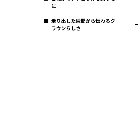
に
■
走り出した瞬間から伝わるク
ラウンらしさ