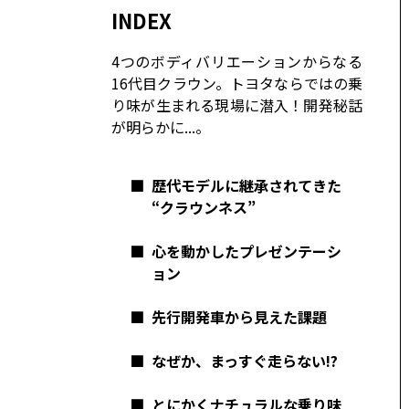
コーポレート
INDEX
モビリティカンパニー
トヨタグローバル
4つのボディバリエーションからなる
16代目クラウン。トヨタならではの乗
トヨタグループ
モノづくり
り味が生まれる現場に潜入！開発秘話
日本自動車工業会（自工会）
が明らかに...。
■
歴代モデルに継承されてきた
“クラウンネス”
■
心を動かしたプレゼンテーシ
ョン
■
先行開発車から見えた課題
■
なぜか、まっすぐ走らない!?
■
とにかくナチュラルな乗り味