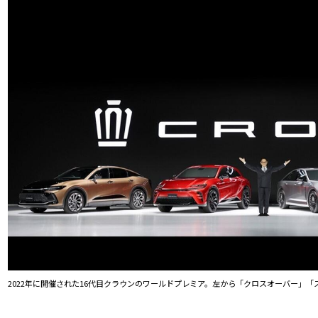
2022年に開催された16代目クラウンのワールドプレミア。左から「クロスオーバー」