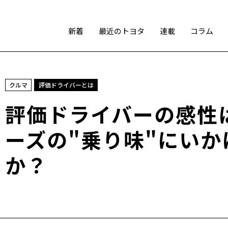
新着
最近のトヨタ
連載
コラム
スポーツ
クルマ
評価ドライバーとは
トヨタアスリート
モータースポーツ
モリゾウ
評価ドライバーの感性
WRC
TOYOTA GAZOO Racing
ーズの"乗り味"にい
か？
テクノロジー
カーボンニュートラル
水素エンジン
BEV
燃料電池車（FCEV）
水素
Woven City