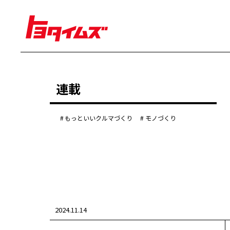
経営
連載
豊田章男
佐藤恒治
決算
株主総会
もっといいクルマづくり
モノづくり
労使協議会
クルマ
センチュリー
クラウン
ランドクルーザー
カローラ
ヤリス
e-Palette
2024.11.14