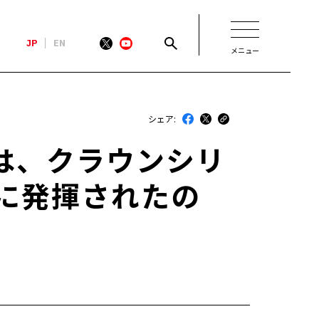
JP
EN
メニュー
新着
シェア:
最近のトヨタ
は、クラウンシリ
連載
かに発揮されたの
コラム
トヨタイムズニュース
トヨタイムズビジネス