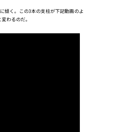
に傾く。この
3
本の支柱が下記動画のよ
と変わるのだ。