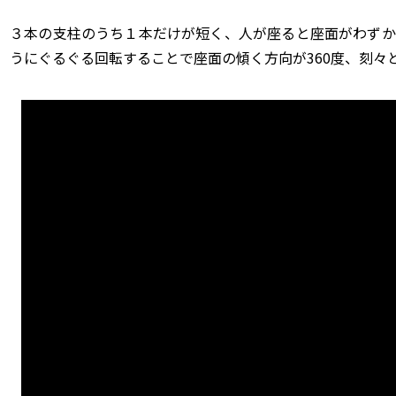
３本の支柱のうち１本だけが短く、人が座ると座面がわずか
うにぐるぐる回転することで座面の傾く方向が
360
度、刻々