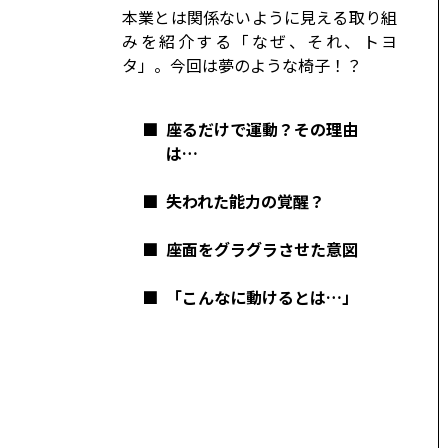
コーポレート
本業とは関係ないように見える取り組
みを紹介する「なぜ、それ、トヨ
モビリティカンパニー
トヨタグローバル
タ」。今回は夢のような椅子！？
トヨタグループ
モノづくり
■
座るだけで運動？その理由
日本自動車工業会（自工会）
は…
■
失われた能力の覚醒？
■
座面をグラグラさせた意図
■
「こんなに動けるとは…」