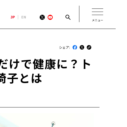
JP
EN
メニュー
新着
シェア:
最近のトヨタ
るだけで健康に？ト
連載
椅子とは
コラム
トヨタイムズニュース
トヨタイムズビジネス