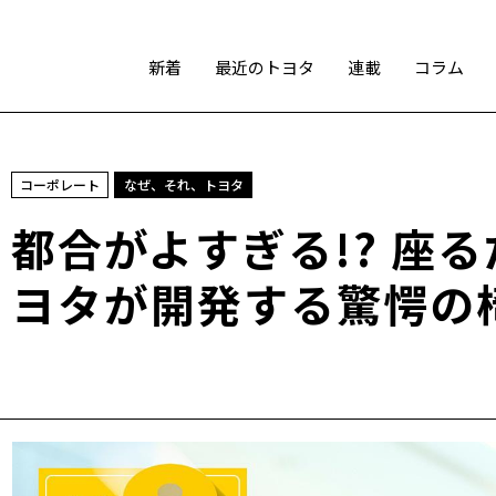
新着
最近のトヨタ
連載
コラム
スポーツ
コーポレート
なぜ、それ、トヨタ
トヨタアスリート
モータースポーツ
モリゾウ
都合がよすぎる!? 座
WRC
TOYOTA GAZOO Racing
ヨタが開発する驚愕の
テクノロジー
カーボンニュートラル
水素エンジン
BEV
燃料電池車（FCEV）
水素
Woven City