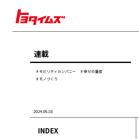
経営
連載
豊田章男
佐藤恒治
決算
株主総会
モビリティカンパニー
幸せの量産
労使協議会
モノづくり
クルマ
センチュリー
クラウン
ランドクルーザー
2024.06.18
カローラ
ヤリス
e-Palette
INDEX