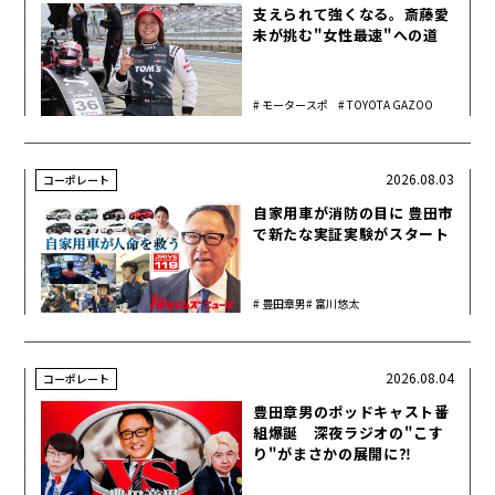
支えられて強くなる。斎藤愛
未が挑む"女性最速"への道
モータースポ
TOYOTA GAZOO
ーツ
Racing
2026.08.03
コーポレート
自家用車が消防の目に 豊田市
で新たな実証実験がスタート
豊田章男
富川悠太
2026.08.04
コーポレート
豊田章男のポッドキャスト番
組爆誕 深夜ラジオの"こす
り"がまさかの展開に⁈