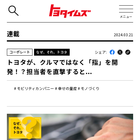
メニュー
連載
2024.03.21
JP
EN
シェア:
コーポレート
なぜ、それ、トヨタ
新着
トヨタが、クルマではなく「指」を開
最近のトヨタ
発！？担当者を直撃すると...
連載
モビリティカンパニー
幸せの量産
モノづくり
コラム
トヨタイムズニュース
トヨタイムズビジネス
トヨタイムズスポーツ