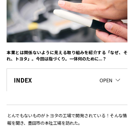
トヨタイムズPodcast
SDGs
経営
豊田章男
佐藤恒治
決算
株主総会
労使協議会
本業とは関係ないように見える取り組みを紹介する「なぜ、そ
れ、トヨタ」。今回は指づくり。一体何のために...？
スポーツ
トヨタアスリート
モータースポーツ
モリゾウ
WRC
INDEX
CLOSE
OPEN
TOYOTA GAZOO Racing
クルマ
センチュリー
クラウン
ランドクルーザー
カローラ
とんでもないものがトヨタの工場で開発されている！そんな情
ヤリス
e-Palette
報を聞き、豊田市の本社工場を訪れた。
テクノロジー