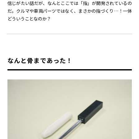
信じがたい話だが、なんとここでは「指」が開発されているの
だ。クルマや車両パーツではなく、まさかの指づくり…！一体
カーボンニュートラル
水素エンジン
BEV
燃料電池車（FCEV）
どういうことなのか？
水素
Woven City
コーポレート
モビリティカンパニー
トヨタグローバル
トヨタグループ
なんと骨まであった！
モノづくり
日本自動車工業会（自工会）
follow us