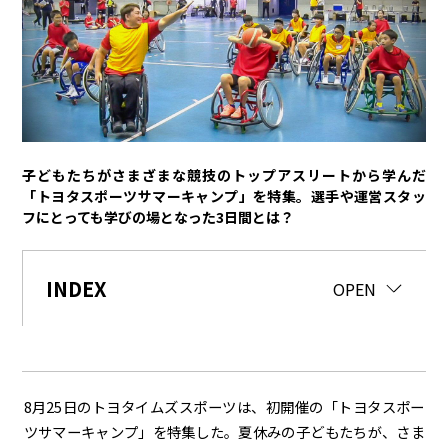
トヨタイムズPodcast
SDGs
経営
豊田章男
佐藤恒治
決算
株主総会
労使協議会
子どもたちがさまざまな競技のトップアスリートから学んだ
「トヨタスポーツサマーキャンプ」を特集。選手や運営スタッ
スポーツ
フにとっても学びの場となった3日間とは？
トヨタアスリート
モータースポーツ
モリゾウ
WRC
TOYOTA GAZOO Racing
INDEX
CLOSE
OPEN
クルマ
センチュリー
クラウン
ランドクルーザー
カローラ
ヤリス
e-Palette
8月25日のトヨタイムズスポーツは、初開催の「トヨタスポー
ツサマーキャンプ」を特集した。夏休みの子どもたちが、さま
テクノロジー