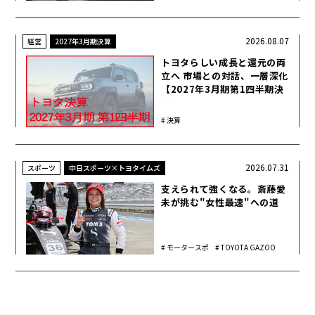
ツ
ウ
介
2026.08.07
経営
2027年3月期決算
トヨタらしい成長と還元の両
立へ 市場との対話、一層深化
【2027年3月期第1四半期決
算】
決算
2026.07.31
スポーツ
中日スポーツ×トヨタイムズ
支えられて強くなる。斎藤愛
未が挑む"女性最速"への道
モータースポ
TOYOTA GAZOO
ーツ
Racing