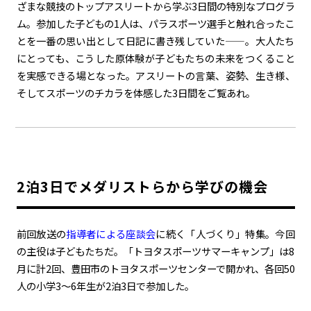
ざまな競技のトップアスリートから学ぶ3日間の特別なプログラ
ム。参加した子どもの1人は、パラスポーツ選手と触れ合ったこ
カーボンニュートラル
水素エンジン
BEV
燃料電池車（FCEV）
とを一番の思い出として日記に書き残していた——。大人たち
水素
Woven City
にとっても、こうした原体験が子どもたちの未来をつくること
を実感できる場となった。アスリートの言葉、姿勢、生き様、
コーポレート
そしてスポーツのチカラを体感した3日間をご覧あれ。
モビリティカンパニー
トヨタグローバル
トヨタグループ
モノづくり
日本自動車工業会（自工会）
follow us
2泊3日でメダリストらから学びの機会
前回放送の
指導者による座談会
に続く「人づくり」特集。今回
の主役は子どもたちだ。「トヨタスポーツサマーキャンプ」は8
月に計2回、豊田市のトヨタスポーツセンターで開かれ、各回50
人の小学3〜6年生が2泊3日で参加した。