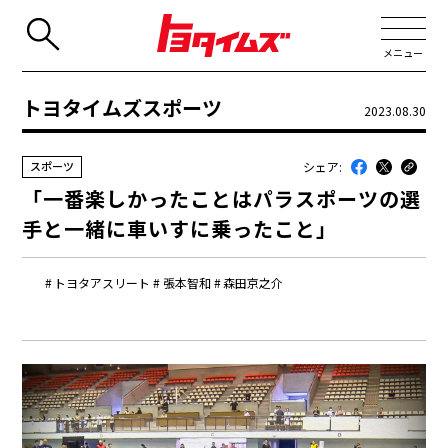
メニュー
トヨタイムズスポーツ
2023.08.30
JP
EN
シェア:
スポーツ
新着
「一番楽しかったことはパラスポーツの選
最近のトヨタ
手と一緒に車いすに乗ったこと」
連載
トヨタアスリート
張本智和
森田京之介
コラム
トヨタイムズニュース
トヨタイムズビジネス
トヨタイムズスポーツ