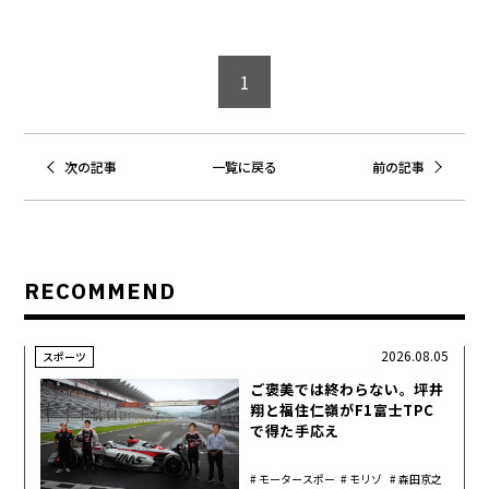
1
次の記事
一覧に戻る
前の記事
RECOMMEND
2026.08.05
スポーツ
ご褒美では終わらない。坪井
翔と福住仁嶺がF1富士TPC
で得た手応え
モータースポー
モリゾ
森田京之