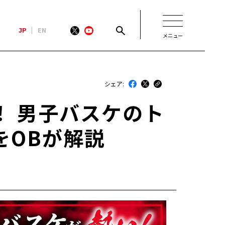
JP
EN
メニュー
新着
シェア:
最近のトヨタ
！ 男子バスケのト
連載
をOBが解説
コラム
トヨタイムズニュース
トヨタイムズビジネス