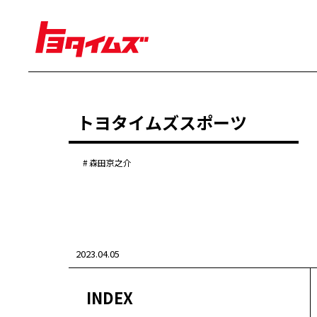
経営
トヨタイムズスポーツ
豊田章男
佐藤恒治
決算
株主総会
森田京之介
労使協議会
クルマ
センチュリー
クラウン
ランドクルーザー
2023.04.05
カローラ
ヤリス
e-Palette
INDEX