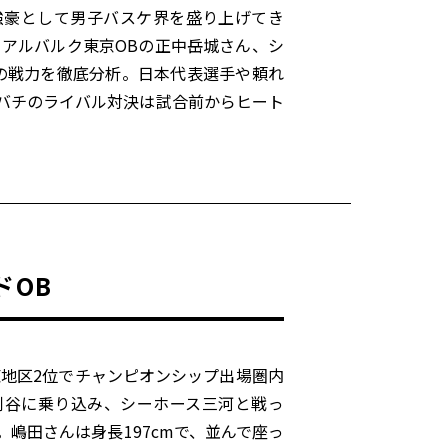
強豪として男子バスケ界を盛り上げてき
、アルバルク東京OBの正中岳城さん、シ
の戦力を徹底分析。日本代表選手や頼れ
バチのライバル対決は試合前からヒート
ドOB
東地区2位でチャンピオンシップ出場圏内
刈谷に乗り込み、シーホース三河と戦っ
嶋田さんは身長197cmで、並んで座っ