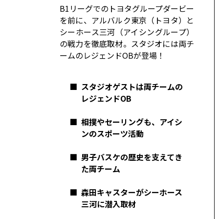
コーポレート
B1リーグでのトヨタグループダービー
を前に、アルバルク東京（トヨタ）と
モビリティカンパニー
トヨタグローバル
シーホース三河（アイシングループ）
の戦力を徹底取材。スタジオには両チ
トヨタグループ
モノづくり
ームのレジェンドOBが登場！
日本自動車工業会（自工会）
■
スタジオゲストは両チームの
レジェンドOB
■
相撲やセーリングも、アイシ
ンのスポーツ活動
■
男子バスケの歴史を支えてき
た両チーム
■
森田キャスターがシーホース
三河に潜入取材