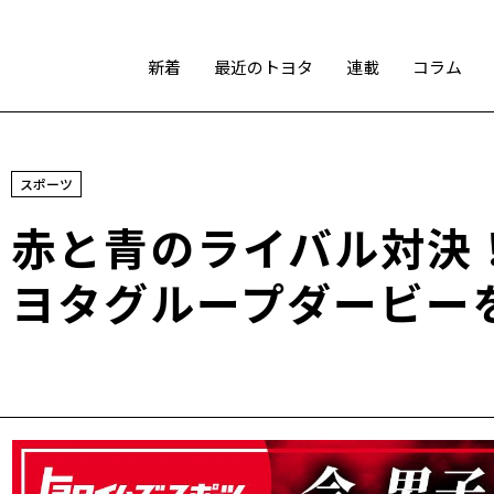
新着
最近のトヨタ
連載
コラム
スポーツ
スポーツ
トヨタアスリート
モータースポーツ
モリゾウ
赤と青のライバル対決
WRC
TOYOTA GAZOO Racing
ヨタグループダービー
テクノロジー
カーボンニュートラル
水素エンジン
BEV
燃料電池車（FCEV）
水素
Woven City