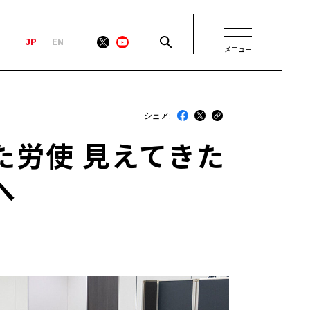
JP
EN
メニュー
新着
シェア:
最近のトヨタ
た労使 見えてきた
連載
へ
コラム
トヨタイムズニュース
トヨタイムズビジネス