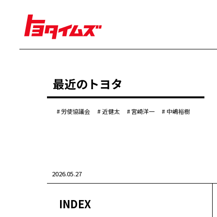
経営
最近のトヨタ
豊田章男
佐藤恒治
決算
株主総会
労使協議会
近健太
宮崎洋一
中嶋裕樹
労使協議会
クルマ
センチュリー
クラウン
ランドクルーザー
2026.05.27
カローラ
ヤリス
e-Palette
INDEX