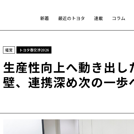
新着
最近のトヨタ
連載
コラム
スポーツ
経営
トヨタ春交渉2026
トヨタアスリート
モータースポーツ
モリゾウ
生産性向上へ動き出し
WRC
TOYOTA GAZOO Racing
壁、連携深め次の一歩
テクノロジー
カーボンニュートラル
水素エンジン
BEV
燃料電池車（FCEV）
水素
Woven City