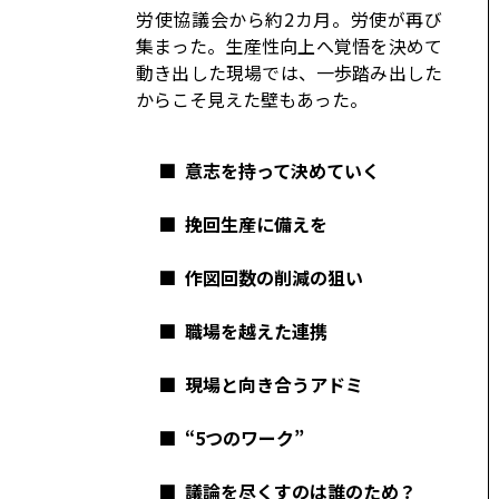
コーポレート
労使協議会から約2カ月。労使が再び
集まった。生産性向上へ覚悟を決めて
モビリティカンパニー
トヨタグローバル
動き出した現場では、一歩踏み出した
からこそ見えた壁もあった。
トヨタグループ
モノづくり
日本自動車工業会（自工会）
■
意志を持って決めていく
■
挽回生産に備えを
■
作図回数の削減の狙い
■
職場を越えた連携
■
現場と向き合うアドミ
■
“5つのワーク”
■
議論を尽くすのは誰のため？