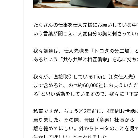
たくさんの仕事を仕入先様にお願いしている中
いう言葉が聞こえ、大変自分の胸に刺さってい
我々調達は、仕入先様を「トヨタの分工場」
あるという「共存共栄と相互繁栄」を心に持ち
我々が、直接取引している
Tier1
（
1
次仕入先）
まで含めると、のべ約
60,000
社にお支えいた
る
”
と思い活動をしていますので、我々に「下
私事ですが、ちょうど
2
年前に、
4
年間お世話
戻りました。その際、豊田（章男）社長から
離を縮めてほしい。外からトヨタのことを見
生かしてほしい」と言われました。