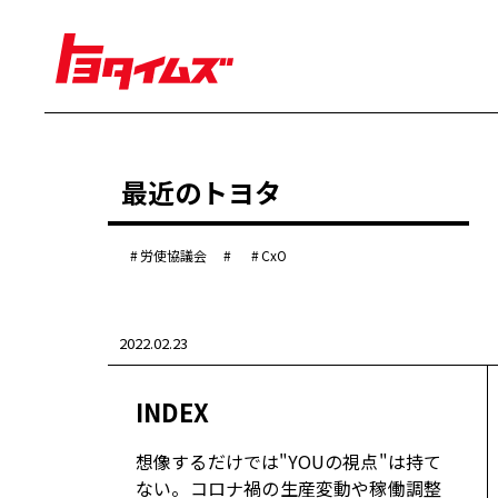
経営
最近のトヨタ
豊田章男
佐藤恒治
決算
株主総会
労使協議会
CxO
労使協議会
クルマ
2022.02.23
センチュリー
クラウン
ランドクルーザー
INDEX
カローラ
ヤリス
e-Palette
想像するだけでは"YOUの視点"は持て
ない。コロナ禍の生産変動や稼働調整