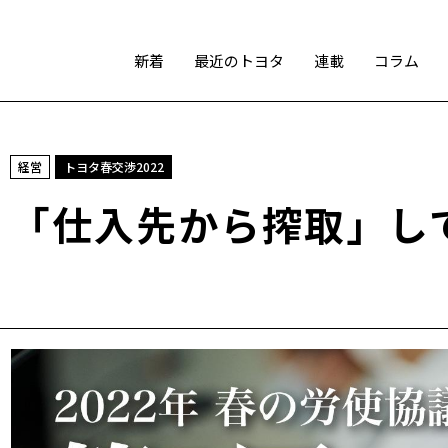
新着
最近のトヨタ
連載
コラム
スポーツ
経営
トヨタ春交渉2022
トヨタアスリート
モータースポーツ
モリゾウ
「仕入先から搾取」し
WRC
TOYOTA GAZOO Racing
テクノロジー
カーボンニュートラル
水素エンジン
BEV
燃料電池車（FCEV）
水素
Woven City