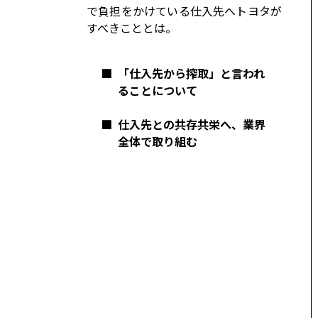
コーポレート
で負担をかけている仕入先へトヨタが
すべきこととは。
モビリティカンパニー
トヨタグローバル
トヨタグループ
モノづくり
■
「仕入先から搾取」と言われ
ることについて
日本自動車工業会（自工会）
■
仕入先との共存共栄へ、業界
全体で取り組む