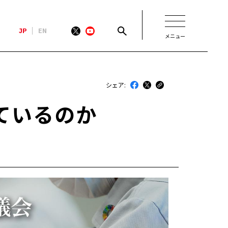
JP
EN
メニュー
新着
シェア:
最近のトヨタ
ているのか
連載
コラム
トヨタイムズニュース
トヨタイムズビジネス