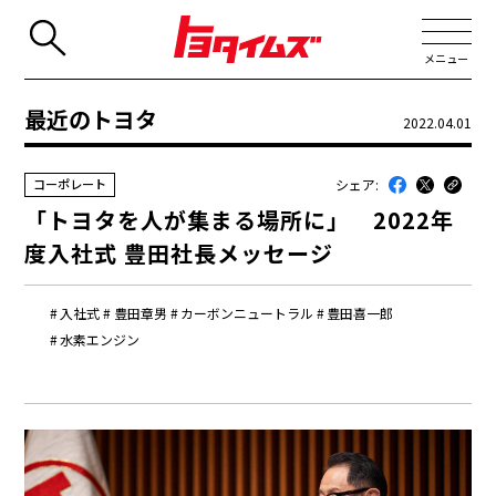
メニュー
最近のトヨタ
2022.04.01
JP
EN
シェア:
コーポレート
新着
「トヨタを人が集まる場所に」 2022年
最近のトヨタ
度入社式 豊田社長メッセージ
連載
入社式
豊田章男
カーボンニュートラル
豊田喜一郎
コラム
水素エンジン
トヨタイムズニュース
トヨタイムズビジネス
トヨタイムズスポーツ