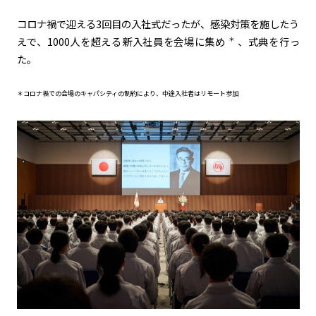
コロナ禍で迎える3回目の入社式だったが、感染対策を施したう
カーボンニュートラル
水素エンジン
BEV
燃料電池車（FCEV）
えで、
1000
人を超える新入社員を会場に集め
、式典を行っ
＊
水素
Woven City
た。
コーポレート
＊コロナ禍での会場のキャパシティの制約により、中途入社者はリモート参加
モビリティカンパニー
トヨタグローバル
トヨタグループ
モノづくり
日本自動車工業会（自工会）
follow us