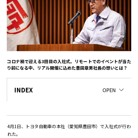
トヨタイムズPodcast
SDGs
経営
豊田章男
佐藤恒治
決算
株主総会
労使協議会
コロナ禍で迎える3回目の入社式。リモートでのイベントが当た
スポーツ
り前になる中、リアル開催に込めた豊田章男社長の想いとは？
トヨタアスリート
モータースポーツ
モリゾウ
WRC
TOYOTA GAZOO Racing
INDEX
CLOSE
OPEN
クルマ
センチュリー
クラウン
ランドクルーザー
カローラ
ヤリス
e-Palette
4月1日、トヨタ自動車の本社（愛知県豊田市）で入社式が行わ
れた。
テクノロジー