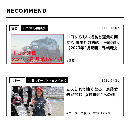
RECOMMEND
2026.08.07
経営
2027年3月期決算
トヨタらしい成長と還元の両
立へ 市場との対話、一層深化
【2027年3月期第1四半期決
算】
決算
2026.07.31
スポーツ
中日スポーツ×トヨタイムズ
支えられて強くなる。斎藤愛
未が挑む"女性最速"への道
モータースポ
TOYOTA GAZOO
ーツ
Racing