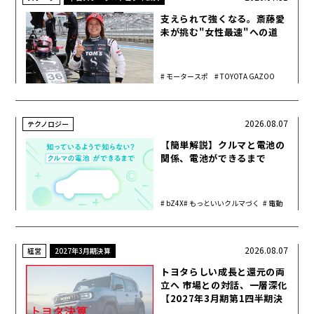
支えられて強くなる。斎藤愛
未が挑む"女性最速"への道
モータースポ
TOYOTA GAZOO
ーツ
Racing
2026.08.07
テクノロジー
【簡単解説】クルマと電池の
関係、電池ができるまで
bZ4X
もっといいクルマづく
電動
り
化
2026.08.07
経営
2027年3月期決算
トヨタらしい成長と還元の両
立へ 市場との対話、一層深化
【2027年3月期第1四半期決
算】