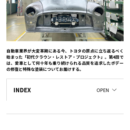
トヨタイムズPodcast
SDGs
経営
豊田章男
佐藤恒治
決算
株主総会
労使協議会
自動車業界が大変革期にある今、トヨタの原点に立ち返るべく
始まった「初代クラウン・レストア・プロジェクト」。第4回で
スポーツ
は、愛車として何十年も乗り続けられる品質を追求したボデー
の修復と特殊な塗装についてお届けする。
トヨタアスリート
モータースポーツ
モリゾウ
WRC
TOYOTA GAZOO Racing
INDEX
CLOSE
OPEN
クルマ
センチュリー
クラウン
ランドクルーザー
カローラ
ヤリス
e-Palette
テクノロジー