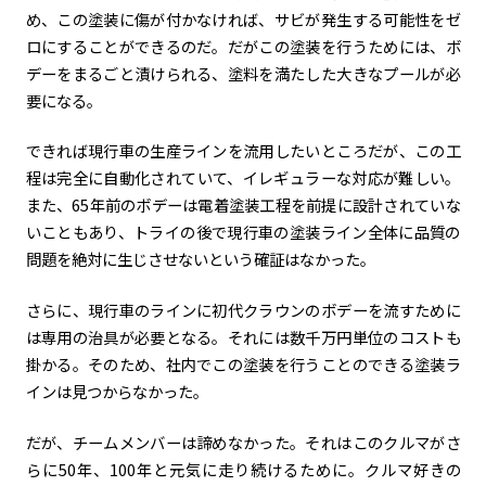
め、この塗装に傷が付かなければ、サビが発生する可能性をゼ
ロにすることができるのだ。だがこの塗装を行うためには、ボ
デーをまるごと漬けられる、塗料を満たした大きなプールが必
要になる。
できれば現行車の生産ラインを流用したいところだが、この工
程は完全に自動化されていて、イレギュラーな対応が難しい。
また、
65
年前のボデーは電着塗装工程を前提に設計されていな
いこともあり、トライの後で現行車の塗装ライン全体に品質の
問題を絶対に生じさせないという確証はなかった。
さらに、現行車のラインに初代クラウンのボデーを流すために
は専用の治具が必要となる。それには数千万円単位のコストも
掛かる。そのため、社内でこの塗装を行うことのできる塗装ラ
インは見つからなかった。
だが、チームメンバーは諦めなかった。それはこのクルマがさ
らに
50
年、
100
年と元気に走り続けるために。クルマ好きの