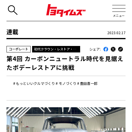
メニュー
連載
2023.02.17
JP
EN
シェア:
コーポレート
初代クラウン・レストア・プロジェクトを追え
新着
第4回 カーボンニュートラル時代を見据え
最近のトヨタ
たボデーレストアに挑戦
連載
もっといいクルマづくり
モノづくり
豊田喜一郎
コラム
トヨタイムズニュース
トヨタイムズビジネス
トヨタイムズスポーツ