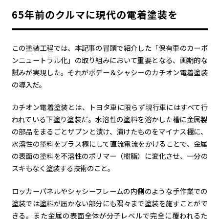
65年前のクルマに現代の電着塗装を
カーボンニュートラル
水素エンジン
BEV
燃料電池車（FCEV）
水素
Woven City
この塗装工程では、本記事の冒頭で紹介した「保有車のカーボ
コーポレート
ンニュートラル化」の取り組みにおいて重要となる、画期的な
試みが実現した。それがボデー＆シャシーのカチオン電着塗装
モビリティカンパニー
トヨタグローバル
トヨタグループ
の導入だ。
モノづくり
日本自動車工業会（自工会）
カチオン電着塗装とは、トヨタ車に限らず現行車にはすべて行
われている下塗り塗装だ。水溶性の塗料を溶かした槽に金属製
follow us
の部品をまるごとザブンと漬け、漬けたものをマイナス極に、
水溶性の塗料をプラス極にして直流電流をかけることで、金属
の表面の塗料を不溶性のポリマー（樹脂）に変化させ、一分の
スキもなく塗装する技術のこと。
ロッカーパネルやシャシーフレームの内側のような手作業での
塗装では塗料が届かない部分にも隅々まで塗装を施すことがで
きる。また金属の表面全体が分子レベルで完全に覆われるた