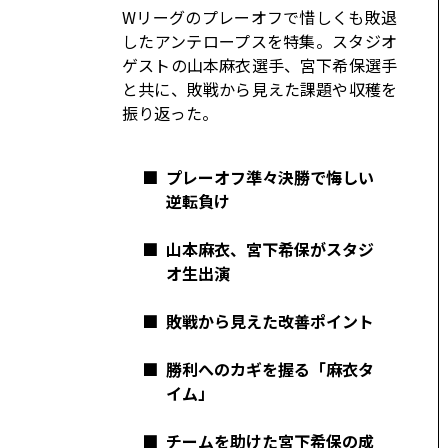
コーポレート
Wリーグのプレーオフで惜しくも敗退
したアンテロープスを特集。スタジオ
モビリティカンパニー
トヨタグローバル
ゲストの山本麻衣選手、宮下希保選手
と共に、敗戦から⾒えた課題や収穫を
トヨタグループ
モノづくり
振り返った。
日本自動車工業会（自工会）
■
プレーオフ準々決勝で悔しい
逆転負け
■
山本麻衣、宮下希保がスタジ
オ生出演
■
敗戦から見えた改善ポイント
■
勝利へのカギを握る「麻衣タ
イム」
■
チームを助けた宮下希保の成