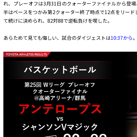
れ、プレーオフは3月31日のクォーターファイナルから登
半はペースをつかみ第2クォーター終了時点で12点をリー
て続けに決められ、82対88で逆転負けを喫した。
あらためて見ても悔しい、試合のダイジェストは
10:37から