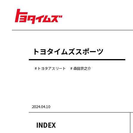
経営
トヨタイムズスポーツ
豊田章男
佐藤恒治
決算
株主総会
トヨタアスリート
森田京之介
労使協議会
クルマ
センチュリー
クラウン
ランドクルーザー
2024.04.10
カローラ
ヤリス
e-Palette
INDEX