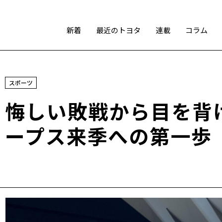
新着
最近のトヨタ
連載
コラム
スポーツ
スポーツ
トヨタアスリート
モータースポーツ
モリゾウ
悔しい敗戦から目を背
WRC
TOYOTA GAZOO Racing
ープス来季への第一歩
テクノロジー
カーボンニュートラル
水素エンジン
BEV
燃料電池車（FCEV）
水素
Woven City