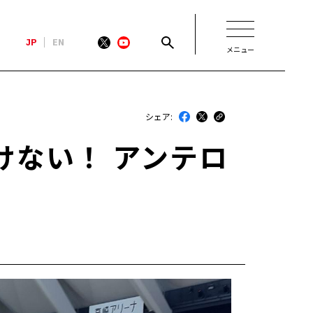
JP
EN
メニュー
新着
シェア:
最近のトヨタ
けない！ アンテロ
連載
コラム
トヨタイムズニュース
トヨタイムズビジネス