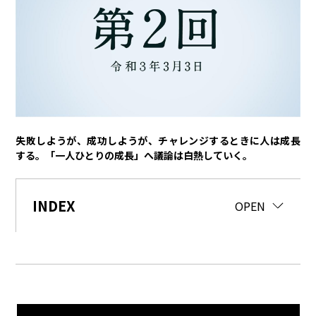
トヨタイムズPodcast
SDGs
経営
豊田章男
佐藤恒治
決算
株主総会
労使協議会
失敗しようが、成功しようが、チャレンジするときに人は成長
スポーツ
する。「一人ひとりの成長」へ議論は白熱していく。
トヨタアスリート
モータースポーツ
モリゾウ
WRC
TOYOTA GAZOO Racing
INDEX
CLOSE
OPEN
クルマ
センチュリー
クラウン
ランドクルーザー
カローラ
ヤリス
e-Palette
テクノロジー