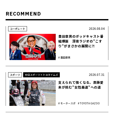
RECOMMEND
2026.08.04
コーポレート
豊田章男のポッドキャスト番
組爆誕 深夜ラジオの"こす
り"がまさかの展開に⁈
豊田章男
2026.07.31
スポーツ
中日スポーツ×トヨタイムズ
支えられて強くなる。斎藤愛
未が挑む"女性最速"への道
モータースポ
TOYOTA GAZOO
ーツ
Racing