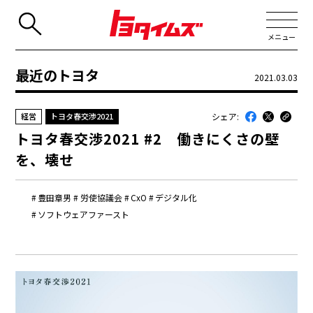
メニュー
最近のトヨタ
2021.03.03
JP
EN
シェア:
経営
トヨタ春交渉2021
新着
トヨタ春交渉2021 #2 働きにくさの壁
最近のトヨタ
を、壊せ
連載
豊田章男
労使協議会
CxO
デジタル化
コラム
ソフトウェアファースト
トヨタイムズニュース
トヨタイムズビジネス
トヨタイムズスポーツ