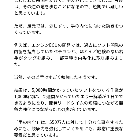
じわじわと時間をかけて、手の外化してきました。今度
は、その逆の道を歩むことになるので、短期では難しい
と思っています。
ただ、足元では、少しずつ、手の内化に向けた動きをつ
くっています。
例えば、エンジン
ECU
の開発では、過去にソフト開発の
内製を担当していたベテランと、ほとんど経験のない若
手がタッグを組み、一部車種の内製化に取り組みまし
た。
当然、その若手はすごく勉強したそうです。
結果は、
5,000
時間かかっていたソフトをつくる作業が
1,000
時間に、２週間かかっていたエラー解消が１日でで
きるようになり、開発リードタイムの短縮につながる競
争力強化につながったとの声が出ています。
「手の内化」は、
550
万人に対して十分な仕事をするた
めにも、競争力を強化していくためにも、非常に重要な
要素だと思っています。