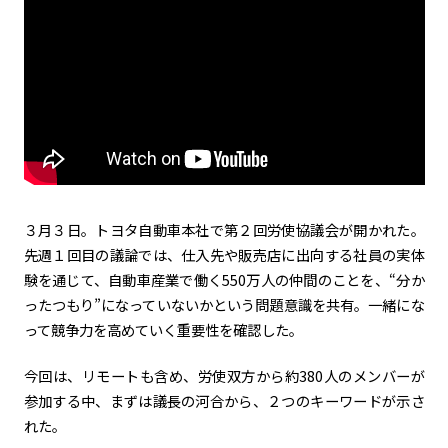
カーボンニュートラル
水素エンジン
BEV
燃料電池車（FCEV）
水素
Woven City
コーポレート
モビリティカンパニー
トヨタグローバル
トヨタグループ
モノづくり
日本自動車工業会（自工会）
３月３日。トヨタ自動車本社で第２回労使協議会が開かれた。
先週１回目の議論では、仕入先や販売店に出向する社員の実体
follow us
験を通じて、自動車産業で働く
550
万人の仲間のことを、“分か
ったつもり”になっていないかという問題意識を共有。一緒にな
って競争力を高めていく重要性を確認した。
今回は、リモートも含め、労使双方から約380人のメンバーが
参加する中、まずは議長の河合から、２つのキーワードが示さ
れた。