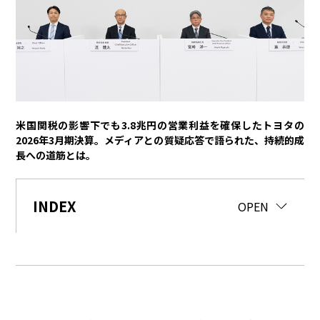
トヨタイムズPodcast
SDGs
経営
豊田章男
佐藤恒治
決算
株主総会
労使協議会
米国関税の影響下でも3.8兆円の営業利益を確保したトヨタの
2026年3月期決算。メディアとの質疑応答で語られた、持続的成
スポーツ
長への道筋とは。
トヨタアスリート
モータースポーツ
モリゾウ
WRC
TOYOTA GAZOO Racing
INDEX
CLOSE
OPEN
クルマ
センチュリー
クラウン
ランドクルーザー
カローラ
ヤリス
e-Palette
テクノロジー