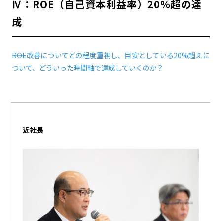
Ⅳ：ROE（自己資本利益率）20％超の達
カーボンニュートラル
水素エンジン
BEV
燃料電池車（FCEV）
成
水素
Woven City
――ROE改善についてどの程度重視し、目安としている20%超えに
コーポレート
ついて、どういった時間軸で達成していくのか？
モビリティカンパニー
トヨタグローバル
トヨタグループ
モノづくり
日本自動車工業会（自工会）
follow us
近社長