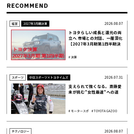
RECOMMEND
2026.08.07
経営
2027年3月期決算
トヨタらしい成長と還元の両
立へ 市場との対話、一層深化
【2027年3月期第1四半期決
算】
決算
2026.07.31
スポーツ
中日スポーツ×トヨタイムズ
支えられて強くなる。斎藤愛
未が挑む"女性最速"への道
モータースポ
TOYOTA GAZOO
ーツ
Racing
2026.08.07
テクノロジー