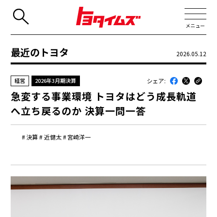
メニュー
最近のトヨタ
2026.05.12
JP
EN
シェア:
経営
2026年3月期決算
新着
急変する事業環境 トヨタはどう成長軌道
最近のトヨタ
へ立ち戻るのか 決算一問一答
連載
決算
近健太
宮崎洋一
コラム
トヨタイムズニュース
トヨタイムズビジネス
トヨタイムズスポーツ