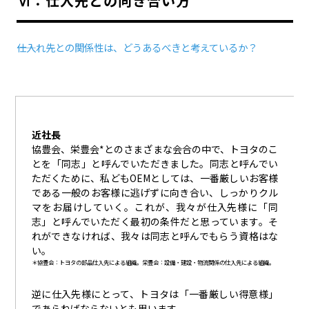
Ⅵ：仕入先との向き合い方
――仕入れ先との関係性は、どうあるべきと考えているか？
近社長
協豊会、栄豊会*とのさまざまな会合の中で、トヨタのこ
とを「同志」と呼んでいただきました。同志と呼んでい
ただくために、私どもOEMとしては、一番厳しいお客様
である一般のお客様に逃げずに向き合い、しっかりクル
マをお届けしていく。これが、我々が仕入先様に「同
志」と呼んでいただく最初の条件だと思っています。そ
れができなければ、我々は同志と呼んでもらう資格はな
い。
＊協豊会：トヨタの部品仕入先による組織。栄豊会：設備・建設・物流関係の仕入先による組織。
逆に仕入先様にとって、トヨタは「一番厳しい得意様」
であらねばならないとも思います。