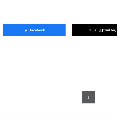
facebook
X（旧Twitter
1