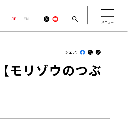
JP
EN
メニュー
新着
シェア:
最近のトヨタ
」【モリゾウのつぶ
連載
コラム
トヨタイムズニュース
トヨタイムズビジネス