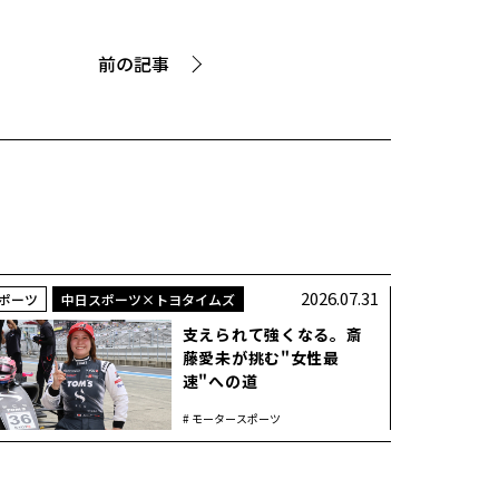
前の記事
2026.07.31
ポーツ
中日スポーツ×トヨタイムズ
支えられて強くなる。斎
藤愛未が挑む"女性最
速"への道
モータースポーツ
TOYOTA GAZOO Racing