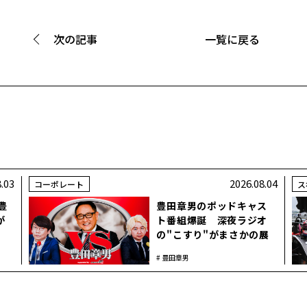
次の記事
一覧に戻る
8.03
2026.08.04
コーポレート
ス
豊
豊田章男のポッドキャス
が
ト番組爆誕 深夜ラジオ
の"こすり"がまさかの展
開に⁈
豊田章男