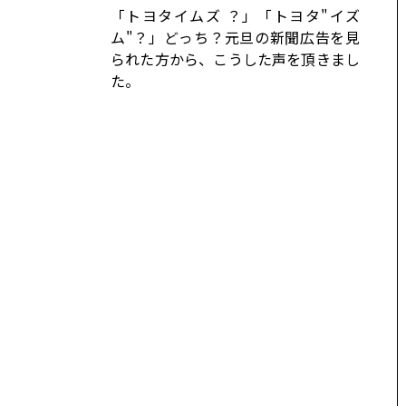
コーポレート
「トヨタイムズ ？」「トヨタ"イズ
ム"？」どっち？元旦の新聞広告を見
モビリティカンパニー
トヨタグローバル
られた方から、こうした声を頂きまし
た。
トヨタグループ
モノづくり
日本自動車工業会（自工会）