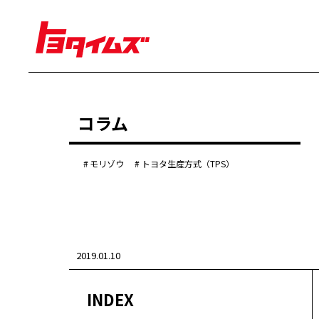
経営
コラム
豊田章男
佐藤恒治
決算
株主総会
モリゾウ
トヨタ生産方式（TPS）
労使協議会
クルマ
センチュリー
クラウン
ランドクルーザー
2019.01.10
カローラ
ヤリス
e-Palette
INDEX