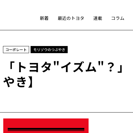
新着
最近のトヨタ
連載
コラム
スポーツ
コーポレート
モリゾウのつぶやき
トヨタアスリート
モータースポーツ
モリゾウ
「トヨタ"イズム"？
WRC
TOYOTA GAZOO Racing
やき】
テクノロジー
カーボンニュートラル
水素エンジン
BEV
燃料電池車（FCEV）
水素
Woven City