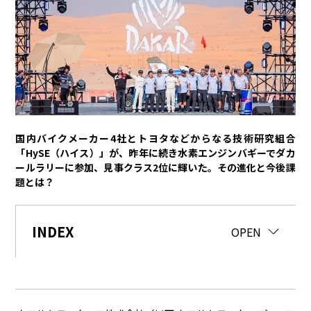
トヨタイムズPodcast
SDGs
経営
豊田章男
佐藤恒治
決算
株主総会
労使協議会
国内バイクメーカー4社とトヨタなどからなる技術研究組合
スポーツ
「HySE（ハイス）」が、昨年に続き水素エンジンバギーでダカ
ールラリーに参加、見事クラス2位に輝いた。その進化と今後課
トヨタアスリート
モータースポーツ
モリゾウ
WRC
題とは？
TOYOTA GAZOO Racing
クルマ
INDEX
CLOSE
OPEN
センチュリー
クラウン
ランドクルーザー
カローラ
ヤリス
e-Palette
テクノロジー