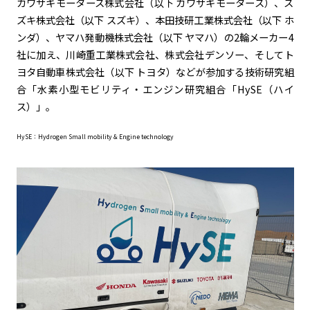
カワサキモータース株式会社（以下 カワサキモータース）、ス
ズキ株式会社（以下 スズキ）、本田技研工業株式会社（以下 ホ
カーボンニュートラル
水素エンジン
BEV
燃料電池車（FCEV）
ンダ）、ヤマハ発動機株式会社（以下 ヤマハ）の2輪メーカー4
水素
Woven City
社に加え、川崎重工業株式会社、株式会社デンソー、そしてト
ヨタ自動車株式会社（以下 トヨタ）などが参加する技術研究組
コーポレート
合「水素小型モビリティ・エンジン研究組合「HySE（ハイ
ス）」。
モビリティカンパニー
トヨタグローバル
トヨタグループ
モノづくり
日本自動車工業会（自工会）
HySE：Hydrogen Small mobility & Engine technology
follow us