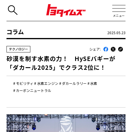
メニュー
コラム
2025.05.23
JP
EN
シェア:
テクノロジー
新着
砂漠を制す水素の力！ HySEバギーが
最近のトヨタ
「ダカール2025」でクラス2位に！
連載
モビリティ
水素エンジン
ダカールラリー
水素
コラム
カーボンニュートラル
トヨタイムズニュース
トヨタイムズビジネス
トヨタイムズスポーツ