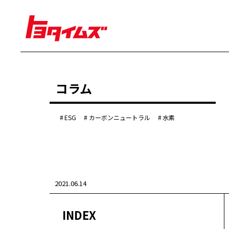
経営
コラム
豊田章男
佐藤恒治
決算
株主総会
ESG
カーボンニュートラル
水素
労使協議会
クルマ
センチュリー
クラウン
ランドクルーザー
2021.06.14
カローラ
ヤリス
e-Palette
INDEX