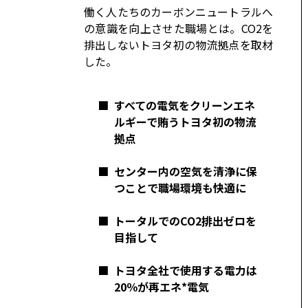
コーポレート
働く人たちのカーボンニュートラルへ
の意識を向上させた職場とは。CO2を
モビリティカンパニー
トヨタグローバル
排出しないトヨタ初の物流拠点を取材
した。
トヨタグループ
モノづくり
日本自動車工業会（自工会）
■
すべての電気をクリーンエネ
ルギーで賄うトヨタ初の物流
拠点
■
センター内の空気を清浄に保
つことで職場環境も快適に
■
トータルでのCO2排出ゼロを
目指して
■
トヨタ全社で使用する電力は
20％が再エネ*電気