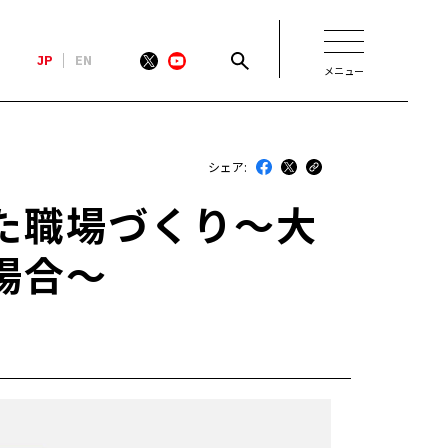
JP
EN
メニュー
新着
シェア:
最近のトヨタ
た職場づくり〜大
連載
場合〜
コラム
トヨタイムズニュース
トヨタイムズビジネス