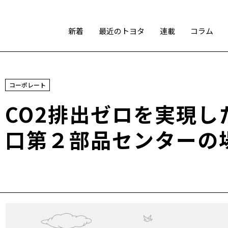
新着
最近のトヨタ
連載
コラム
スポーツ
コーポレート
トヨタアスリート
モータースポーツ
モリゾウ
CO2排出ゼロを実現し
WRC
TOYOTA GAZOO Racing
口第２部品センターの
テクノロジー
カーボンニュートラル
水素エンジン
BEV
燃料電池車（FCEV）
水素
Woven City