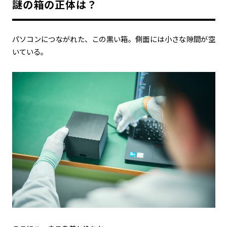
謎の箱の正体は？
カーボンニュートラル
水素エンジン
BEV
燃料電池車（FCEV）
水素
Woven City
パソコンにつながれた、この黒い箱。側面には小さな隙間が空
いている。
コーポレート
モビリティカンパニー
トヨタグローバル
トヨタグループ
モノづくり
日本自動車工業会（自工会）
follow us