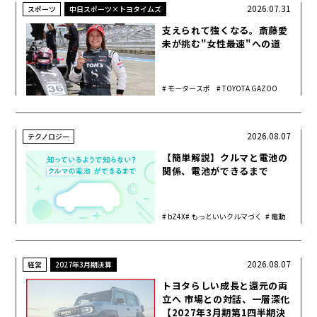
2026.07.31
スポーツ
中日スポーツ×トヨタイムズ
支えられて強くなる。斎藤愛
未が挑む"女性最速"への道
モータースポ
TOYOTA GAZOO
ーツ
Racing
2026.08.07
テクノロジー
【簡単解説】クルマと電池の
関係、電池ができるまで
bZ4X
もっといいクルマづく
電動
り
化
2026.08.07
経営
2027年3月期決算
トヨタらしい成長と還元の両
立へ 市場との対話、一層深化
【2027年3月期第1四半期決