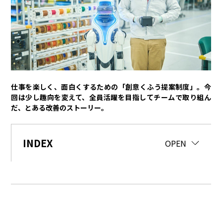
トヨタイムズPodcast
SDGs
経営
豊田章男
佐藤恒治
決算
株主総会
労使協議会
仕事を楽しく、面白くするための「創意くふう提案制度」。今
回は少し趣向を変えて、全員活躍を目指してチームで取り組ん
スポーツ
だ、とある改善のストーリー。
トヨタアスリート
モータースポーツ
モリゾウ
WRC
TOYOTA GAZOO Racing
INDEX
CLOSE
OPEN
クルマ
センチュリー
クラウン
ランドクルーザー
カローラ
ヤリス
e-Palette
テクノロジー