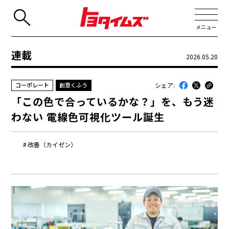
メニュー
連載
2026.05.20
JP
EN
シェア:
コーポレート
創意くふう
新着
「この色で合っているかな？」を、もう迷
最近のトヨタ
わない 電線色可視化ツール誕生
連載
改善（カイゼン）
コラム
トヨタイムズニュース
トヨタイムズビジネス
トヨタイムズスポーツ