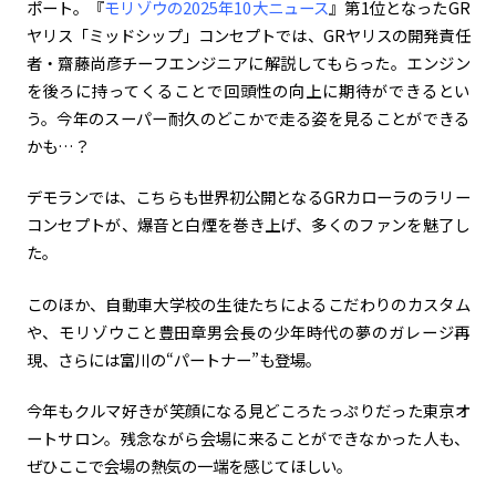
ポート。『
モリゾウの2025年10大ニュース
』第
1
位となった
GR
ヤリス「ミッドシップ」コンセプトでは、
GR
ヤリスの開発責任
カーボンニュートラル
水素エンジン
BEV
燃料電池車（FCEV）
者・齋藤尚彦チーフエンジニアに解説してもらった。エンジン
水素
Woven City
を後ろに持ってくることで回頭性の向上に期待ができるとい
う。今年のスーパー耐久のどこかで走る姿を見ることができる
コーポレート
かも…？
モビリティカンパニー
トヨタグローバル
トヨタグループ
デモランでは、こちらも世界初公開となる
GR
カローラのラリー
モノづくり
日本自動車工業会（自工会）
コンセプトが、爆音と白煙を巻き上げ、多くのファンを魅了し
た。
follow us
このほか、自動車大学校の生徒たちによるこだわりのカスタム
や、モリゾウこと豊田章男会長の少年時代の夢のガレージ再
現、さらには富川の“パートナー”も登場。
今年もクルマ好きが笑顔になる見どころたっぷりだった東京オ
ートサロン。残念ながら会場に来ることができなかった人も、
ぜひここで会場の熱気の一端を感じてほしい。