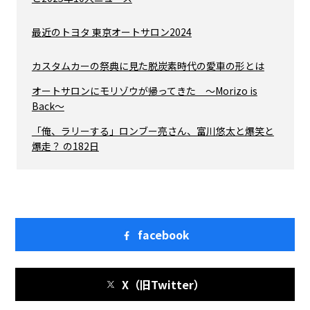
最近のトヨタ 東京オートサロン2024
カスタムカーの祭典に見た脱炭素時代の愛車の形とは
オートサロンにモリゾウが帰ってきた ～Morizo is
Back～
「俺、ラリーする」ロンブー亮さん、富川悠太と爆笑と
爆走？ の182日
facebook
X（旧Twitter）