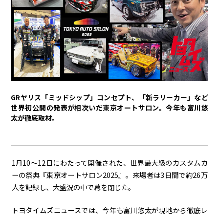
トヨタイムズPodcast
SDGs
経営
豊田章男
佐藤恒治
決算
株主総会
労使協議会
GRヤリス「ミッドシップ」コンセプト、「新ラリーカー」など
スポーツ
世界初公開の発表が相次いだ東京オートサロン。今年も富川悠
太が徹底取材。
トヨタアスリート
モータースポーツ
モリゾウ
WRC
TOYOTA GAZOO Racing
クルマ
1月
10
～
12
日にわたって開催された、世界最大級のカスタムカ
ーの祭典『東京オートサロン
2025
』。来場者は
3
日間で約
26
万
センチュリー
クラウン
ランドクルーザー
カローラ
人を記録し、大盛況の中で幕を閉じた。
ヤリス
e-Palette
トヨタイムズニュースでは、今年も富川悠太が現地から徹底レ
テクノロジー