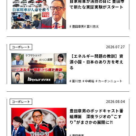
自家用車が消防の目に 豊田市
で新たな実証実験がスタート
豊田章男
富川悠太
2026.07.27
コーポレート
【エネルギー問題の教訓】資
源小国・日本のあり方を考え
る
富川悠
中嶋裕
カーボンニュート
太
樹
ラル
2026.08.04
コーポレート
豊田章男のポッドキャスト番
組爆誕 深夜ラジオの"こす
り"がまさかの展開に⁈
豊田章男