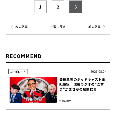
1
2
3
次の記事
一覧に戻る
前の記事
RECOMMEND
2026.08.04
コーポレート
豊田章男のポッドキャスト番
組爆誕 深夜ラジオの"こす
り"がまさかの展開に⁈
豊田章男