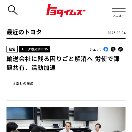
メニュー
最近のトヨタ
2025.03.04
JP
EN
シェア:
経営
トヨタ春交渉2025
新着
輸送会社に残る困りごと解消へ 労使で課
最近のトヨタ
題共有、活動加速
連載
幸せの量産
コラム
トヨタイムズニュース
トヨタイムズビジネス
トヨタイムズスポーツ