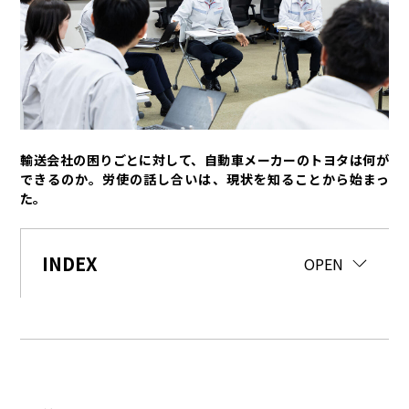
トヨタイムズPodcast
SDGs
経営
豊田章男
佐藤恒治
決算
株主総会
労使協議会
輸送会社の困りごとに対して、自動車メーカーのトヨタは何が
できるのか。労使の話し合いは、現状を知ることから始まっ
スポーツ
た。
トヨタアスリート
モータースポーツ
モリゾウ
WRC
TOYOTA GAZOO Racing
INDEX
CLOSE
OPEN
クルマ
センチュリー
クラウン
ランドクルーザー
カローラ
ヤリス
e-Palette
テクノロジー