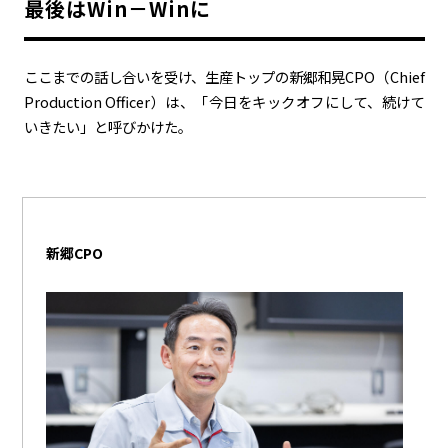
最後はWin－Winに
カーボンニュートラル
水素エンジン
BEV
燃料電池車（FCEV）
水素
Woven City
ここまでの話し合いを受け、生産トップの新郷和晃
CPO
（
Chief
Production Officer
）は、「今日をキックオフにして、続けて
コーポレート
いきたい」と呼びかけた。
モビリティカンパニー
トヨタグローバル
トヨタグループ
モノづくり
日本自動車工業会（自工会）
新郷
CPO
follow us