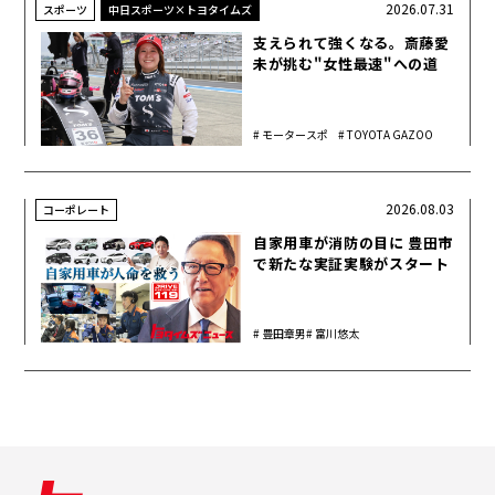
2026.07.31
スポーツ
中日スポーツ×トヨタイムズ
支えられて強くなる。斎藤愛
未が挑む"女性最速"への道
モータースポ
TOYOTA GAZOO
ーツ
Racing
2026.08.03
コーポレート
自家用車が消防の目に 豊田市
で新たな実証実験がスタート
豊田章男
富川悠太