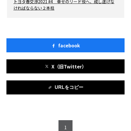
トヨタ春交渉2021 #4 幸せのリード役へ、成し遂げな
ければならない２本柱
facebook
X（旧Twitter）
URLをコピー
1