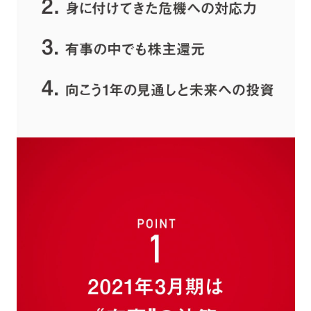
カーボンニュートラル
水素エンジン
BEV
燃料電池車（FCEV）
水素
Woven City
コーポレート
モビリティカンパニー
トヨタグローバル
トヨタグループ
モノづくり
日本自動車工業会（自工会）
follow us