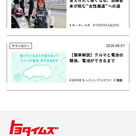
支えられて強くなる。斎藤愛
未が挑む"女性最速"への道
モータースポ
TOYOTA GAZOO
ーツ
Racing
2026.08.07
テクノロジー
【簡単解説】クルマと電池の
関係、電池ができるまで
bZ4X
もっといいクルマづく
電動
り
化