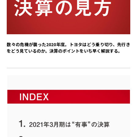
トヨタイムズPodcast
SDGs
経営
数々の危機が襲った2020年度。トヨタはどう乗り切り、先行き
豊田章男
佐藤恒治
決算
株主総会
労使協議会
をどう見ているのか。決算のポイントをいち早く解説する。
スポーツ
トヨタアスリート
モータースポーツ
モリゾウ
WRC
TOYOTA GAZOO Racing
クルマ
センチュリー
クラウン
ランドクルーザー
カローラ
ヤリス
e-Palette
テクノロジー