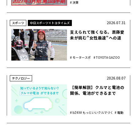
決算
2026.07.31
スポーツ
中日スポーツ×トヨタイムズ
支えられて強くなる。斎藤愛
未が挑む"女性最速"への道
モータースポ
TOYOTA GAZOO
ーツ
Racing
2026.08.07
テクノロジー
【簡単解説】クルマと電池の
関係、電池ができるまで
bZ4X
もっといいクルマづく
電動
り
化