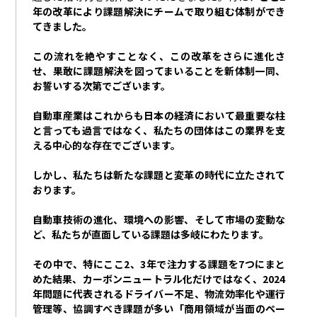
年の改革により課題解決にチームで取り組む体制ができ
てきました。
この流れを絶やすことなく、この改革をさらに進化さ
せ、果敢に課題解決を図ってまいることを新体制一同、
お誓いする次第でございます。
自動車産業はこれからも日本の経済において最重要な柱
と言っても過言ではなく、私たちの団体はこの業界を支
える中心的な存在でございます。
しかし、私たちは新たな課題と変革の時代に立たされて
おります。
自動車技術の進化、環境への影響、そして市場の変動な
ど、私たちが直面している課題は多岐にわたります。
その中で、特にここ
2
、
3
年で注力する課題を
7
つにまと
めた結果、カーボンニュートラル化だけではなく、
2024
年問題に代表されるドライバー不足、物流効率化や運行
管理等、協調すべき課題が多い「商用領域が当面のペー