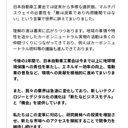
日本自動車工業会では従来から多様な選択肢、マルチパ
スウェイの必要性を「敵は炭素であり内燃機関ではな
い」という言葉で世界に訴えてまいりました。
理解の波は着実に広がりつつあります。地域の事情や特
性を活かしたカーボンニュートラル実現の活動は多くの
仲間づくりにつながってきており、例えばカーボンニュ
ートラル燃料等の議論も進んできております。
今後の
2
年間で、日本自動車工業会は今まで以上に地球環
境保護への責任を果たし、エネルギー効率の向上、電動
車の普及など、環境への貢献を積極的に進めてまいりま
す。
また、我々の業界は急速に変化しており、新しいテクノ
ロジーとデジタル化の進化は「新たなビジネスモデル」
と「機会」を提供しています。
私たちはこの変革に対応し、研究開発への投資を増加さ
せ、新たな市場へのアクセスを開拓することで競争力を
維持し続けます。