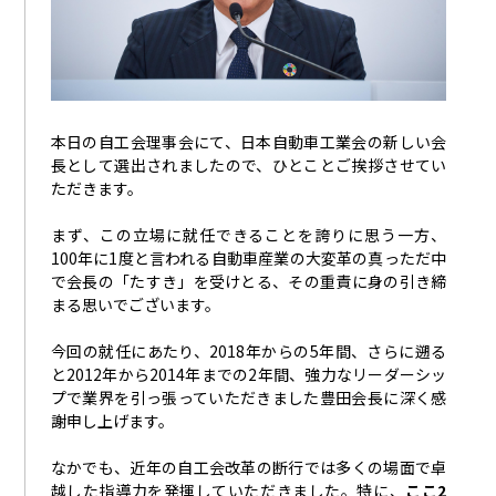
本日の自工会理事会にて、日本自動車工業会の新しい会
長として選出されましたので、ひとことご挨拶させてい
ただきます。
まず、この立場に就任できることを誇りに思う一方、
100
年に
1
度と言われる自動車産業の大変革の真っただ中
で会長の「たすき」を受けとる、その重責に身の引き締
まる思いでございます。
今回の就任にあたり、
2018
年からの
5
年間、さらに遡る
と
2012
年から
2014
年までの
2
年間、強力なリーダーシッ
プで業界を引っ張っていただきました豊田会長に深く感
謝申し上げます。
なかでも、近年の自工会改革の断行では多くの場面で卓
越した指導力を発揮していただきました。特に、
ここ
2