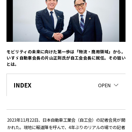
トヨタイムズPodcast
SDGs
経営
豊田章男
佐藤恒治
決算
株主総会
労使協議会
モビリティの未来に向けた第一歩は「物流・商用領域」から。
いすゞ自動車会長の片山正則氏が自工会会長に就任。その狙い
スポーツ
とは。
トヨタアスリート
モータースポーツ
モリゾウ
WRC
TOYOTA GAZOO Racing
INDEX
CLOSE
OPEN
クルマ
センチュリー
クラウン
ランドクルーザー
カローラ
ヤリス
e-Palette
2023年
11
月
22
日、日本自動車工業会（自工会）の記者会見が開
かれた。現地に報道陣を呼んで、
4
年ぶりのリアルの場での記者
テクノロジー