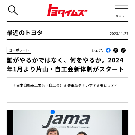
メニュー
最近のトヨタ
2023.11.27
JP
EN
シェア:
コーポレート
新着
誰がやるかではなく、何をやるか。2024
最近のトヨタ
年1月より片山・自工会新体制がスタート
連載
日本自動車工業会（自工会）
豊田章男
いすゞ
モビリティ
コラム
トヨタイムズニュース
トヨタイムズビジネス
トヨタイムズスポーツ