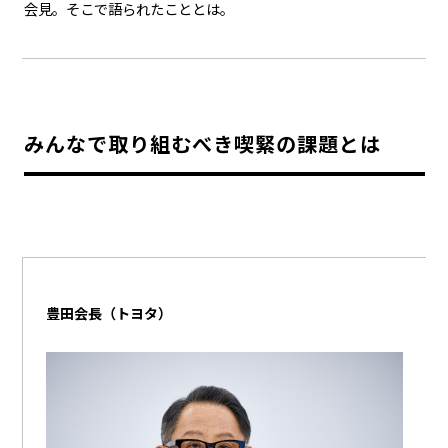
会見。そこで語られたこととは。
カーボンニュートラル
水素エンジン
BEV
燃料電池車（FCEV）
水素
Woven City
コーポレート
みんなで取り組むべき喫緊の課題とは
モビリティカンパニー
トヨタグローバル
トヨタグループ
モノづくり
日本自動車工業会（自工会）
follow us
豊田会長（トヨタ）