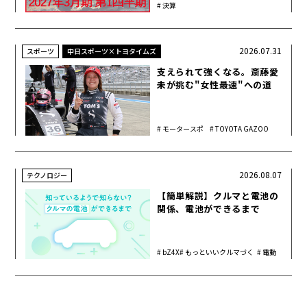
決算
2026.07.31
スポーツ
中日スポーツ×トヨタイムズ
支えられて強くなる。斎藤愛
未が挑む"女性最速"への道
モータースポ
TOYOTA GAZOO
ーツ
Racing
2026.08.07
テクノロジー
【簡単解説】クルマと電池の
関係、電池ができるまで
bZ4X
もっといいクルマづく
電動
り
化