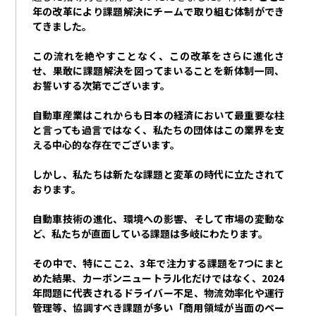
年の改革により課題解決にチームで取り組む体制ができ
てきました。
この流れを絶やすことなく、この改革をさらに進化さ
せ、果敢に課題解決を図ってまいることを新体制一同、
お誓いする次第でございます。
自動車産業はこれからも日本の経済において最重要な柱
と言っても過言ではなく、私たちの団体はこの業界を支
える中心的な存在でございます。
しかし、私たちは新たな課題と変革の時代に立たされて
おります。
自動車技術の進化、環境への影響、そして市場の変動な
ど、私たちが直面している課題は多岐にわたります。
その中で、特にここ
2
、
3
年で注力する課題を
7
つにまと
めた結果、カーボンニュートラル化だけではなく、
2024
年問題に代表されるドライバー不足、物流効率化や運行
管理等、協調すべき課題が多い「商用領域が当面のペー