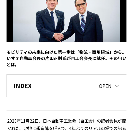
トヨタイムズPodcast
SDGs
経営
豊田章男
佐藤恒治
決算
株主総会
労使協議会
モビリティの未来に向けた第一歩は「物流・商用領域」から。
いすゞ自動車会長の片山正則氏が自工会会長に就任。その狙い
スポーツ
とは。
トヨタアスリート
モータースポーツ
モリゾウ
WRC
TOYOTA GAZOO Racing
INDEX
CLOSE
OPEN
クルマ
センチュリー
クラウン
ランドクルーザー
カローラ
ヤリス
e-Palette
2023年
11
月
22
日、日本自動車工業会（自工会）の記者会見が開
かれた。現地に報道陣を呼んで、
4
年ぶりのリアルの場での記者
テクノロジー