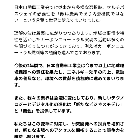
日本自動車工業会では従来から多様な選択肢、マルチパ
スウェイの必要性を「敵は炭素であり内燃機関ではな
い」という言葉で世界に訴えてまいりました。
理解の波は着実に広がりつつあります。地域の事情や特
性を活かしたカーボンニュートラル実現の活動は多くの
仲間づくりにつながってきており、例えばカーボンニュ
ートラル燃料等の議論も進んできております。
今後の
2
年間で、日本自動車工業会は今まで以上に地球環
境保護への責任を果たし、エネルギー効率の向上、電動
車の普及など、環境への貢献を積極的に進めてまいりま
す。
また、我々の業界は急速に変化しており、新しいテクノ
ロジーとデジタル化の進化は「新たなビジネスモデル」
と「機会」を提供しています。
私たちはこの変革に対応し、研究開発への投資を増加さ
せ、新たな市場へのアクセスを開拓することで競争力を
維持し続けます。