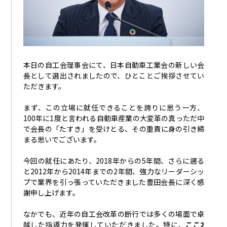
本日の自工会理事会にて、日本自動車工業会の新しい会
長として選出されましたので、ひとことご挨拶させてい
ただきます。
まず、この立場に就任できることを誇りに思う一方、
100
年に
1
度と言われる自動車産業の大変革の真っただ中
で会長の「たすき」を受けとる、その重責に身の引き締
まる思いでございます。
今回の就任にあたり、
2018
年からの
5
年間、さらに遡る
と
2012
年から
2014
年までの
2
年間、強力なリーダーシッ
プで業界を引っ張っていただきました豊田会長に深く感
謝申し上げます。
なかでも、近年の自工会改革の断行では多くの場面で卓
越した指導力を発揮していただきました。特に、
ここ
2