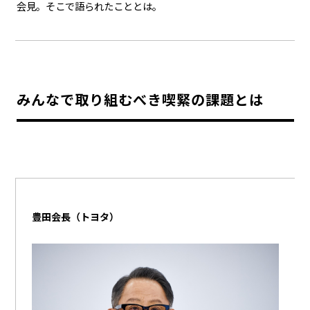
会見。そこで語られたこととは。
カーボンニュートラル
水素エンジン
BEV
燃料電池車（FCEV）
水素
Woven City
コーポレート
みんなで取り組むべき喫緊の課題とは
モビリティカンパニー
トヨタグローバル
トヨタグループ
モノづくり
日本自動車工業会（自工会）
follow us
豊田会長（トヨタ）