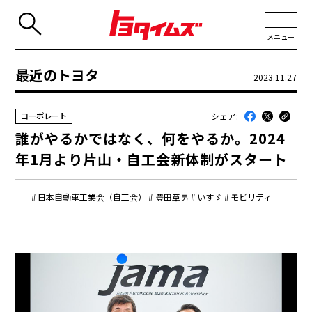
メニュー
最近のトヨタ
2023.11.27
JP
EN
シェア:
コーポレート
新着
誰がやるかではなく、何をやるか。2024
最近のトヨタ
年1月より片山・自工会新体制がスタート
連載
日本自動車工業会（自工会）
豊田章男
いすゞ
モビリティ
コラム
トヨタイムズニュース
トヨタイムズビジネス
トヨタイムズスポーツ