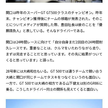
関口は昨年のスーパー
GT GT500
クラスのチャンピオン。昨年
末、チャンピオン獲得後にチームの移籍が発表された。そのこ
とについてメディアが質問した際、豊田社長は彼のことを「優
勝請負人」と表している。そんなドライバーである。
関口は
24
時間レースに向けて「自分自身まだ
2
回目の
24
時間耐
久レースです。重要なことは、クルマをいたわりながら走り、
まずは完走することだと思っています。その先に結果がついて
くると思っています」と語った。
28号車には大嶋和也もいる。
GT 500
では違うチームで競い合う
大嶋と関口が同じチームでタスキをつなぐというのも面白い。
一方で、
GT 500
では大嶋の相方である山下健太は別の
GR86
に
乗る。こうしたドライバー同士の関係も見えてくると面白い。