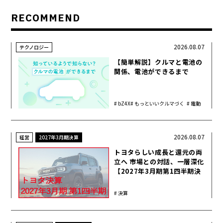
RECOMMEND
2026.08.07
テクノロジー
【簡単解説】クルマと電池の
関係、電池ができるまで
bZ4X
もっといいクルマづく
電動
り
化
2026.08.07
経営
2027年3月期決算
トヨタらしい成長と還元の両
立へ 市場との対話、一層深化
【2027年3月期第1四半期決
算】
決算