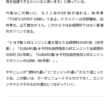
発を加速できるといいなと思います」と語っている。
今度はこの戦いに、もう１台の
GR 86
が加わる。
86
号車
「
TOM'S SPIRIT GR86
」である。ドライバーは河野駿佑、松
井孝允、山下健太の３人。このクルマは合成燃料ではなく普通
のガソリンで走る。
「トヨタ製
1.4
ℓエンジンに載せ替えた合成燃料の
GR 86
（
28
号
車）」「
SUBARU
製 水平対抗自然吸気
2.4
ℓエンジンで合成燃料
の
BRZ (61
号車
)
」「
SUBARU
製 水平対抗自然吸気
2.4
ℓエンジン
でガソリンの
GR86
（
86
号車）」。
ややこしいが“燃料の違い”と“エンジンの違い”が入り混じった
３台。この戦いは、カーボンニュートラルだけでなく、エンジ
ンやクルマそのものの進化につながっていく。