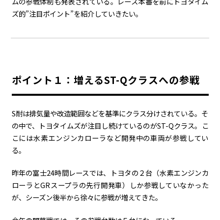
ムの参戦体制も発表されている。レース本番を前にトヨタイム
ズ的
”
注目ポイント
”
を紹介していきたい。
カーボンニュートラル
水素エンジン
BEV
燃料電池車（FCEV）
水素
Woven City
コーポレート
モビリティカンパニー
トヨタグローバル
トヨタグループ
ポイント１：増えるST-Qクラスへの参戦
モノづくり
日本自動車工業会（自工会）
S耐は排気量や改造範囲などを基準にクラス分けされている。そ
の中で、トヨタイムズが注目し続けているのが
ST-Q
クラス。こ
follow us
こには水素エンジンカローラなど開発中の車両が参戦してい
る。
昨年の富士
24
時間レースでは、トヨタの２台（水素エンジンカ
ローラと
GR
スープラの先行開発車）しか参戦していなかった
が、シーズン後半から徐々に参戦が増えてきた。