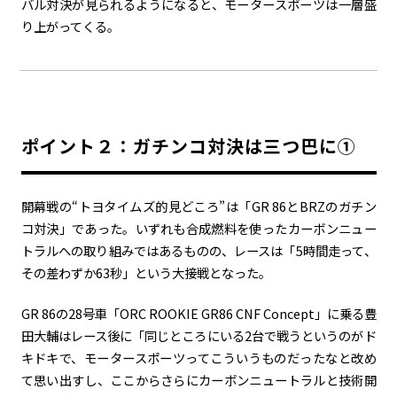
バル対決が見られるようになると、モータースポーツは一層盛
り上がってくる。
ポイント２：ガチンコ対決は三つ巴に①
開幕戦の“トヨタイムズ的見どころ”は「
GR 86
と
BRZ
のガチン
コ対決」であった。いずれも合成燃料を使ったカーボンニュー
トラルへの取り組みではあるものの、レースは「
5
時間走って、
その差わずか
63
秒」という大接戦となった。
GR 86の
28
号車「ORC ROOKIE GR86 CNF Concept」に乗る豊
田大輔はレース後に「同じところにいる
2
台で戦うというのがド
キドキで、モータースポーツってこういうものだったなと改め
て思い出すし、ここからさらにカーボンニュートラルと技術開