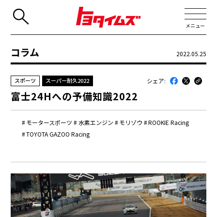
メニュー
コラム
2022.05.25
JP
EN
シェア:
スポーツ
スーパー耐久2022
新着
富士24Hへの予備知識2022
最近のトヨタ
連載
モータースポーツ
水素エンジン
モリゾウ
ROOKIE Racing
TOYOTA GAZOO Racing
コラム
トヨタイムズニュース
トヨタイムズビジネス
トヨタイムズスポーツ