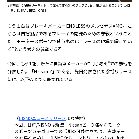
S耐初戦（＠鈴鹿サーキット）で並んで走るST-Qクラスの3台。左から水素エンジンカロ
ーラ、SUBARU BRZ、GR86
もう１台はブレーキメーカー
ENDLESS
のメルセデス
AMG
。こ
ちらは自社製品であるブレーキの開発のための参戦ということ
だ。モータースポーツで使うものは “レースの現場で鍛えてい
く”という考えの参戦である。
今回、もう
1
社、新たに自動車メーカーが“同じ考え”での参戦を
発表した。「
Nissan Z
」である。先日発表された参戦リリース
には、以下のように書かれている。
（
NISMO
ニュースリリース
より抜粋）
今回、日産/NISMOは新型「Nissan Z」の様々なモーター
スポーツカテゴリーでの活用の可能性を探り、実戦デー
タを得るために、NISMOからエントリーする1台に加え