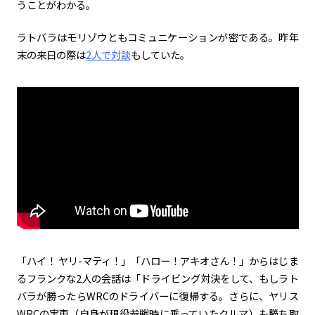
うことがわかる。
ラトバラはモリゾウともコミュニケーションが密である。昨年
末の来日の際は
2人で対談
もしていた。
「ハイ！ ヤリ
-
マティ！」「ハロー！アキオさん！」からはじま
るフランクな
2
人の会話は「ドライビング対決をして、もしラト
バラが勝ったら
WRC
のドライバーに復帰する。さらに、ヤリス
WRC
の実車（自身が現役参戦時に乗っていたクルマ）も勝ち取