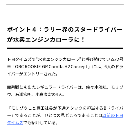
ポイント４：ラリー界のスタードライバー
が水素エンジンカローラに！
トヨタイムズで“水素エンジンカローラ”と呼び続けている
32
号
車「
ORC ROOKIE GR Corolla H2 Concept
」には、
6
人のドラ
イバーがエントリーされた。
開幕戦にも出たレギュラードライバーは、佐々木雅弘、モリゾ
ウ、石浦宏明、小倉康宏の
4
人。
「モリゾウこと豊田社長が予選アタックを担当する
B
ドライバ
ー」であることが、ひとつの見どころであることは
以前のトヨ
タイムズ
でも紹介している。