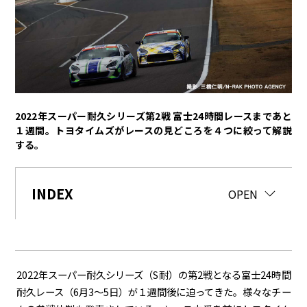
トヨタイムズPodcast
SDGs
経営
豊田章男
佐藤恒治
決算
株主総会
労使協議会
2022年スーパー耐久シリーズ第2戦 富士24時間レースまであと
１週間。トヨタイムズがレースの見どころを４つに絞って解説
スポーツ
する。
トヨタアスリート
モータースポーツ
モリゾウ
WRC
INDEX
TOYOTA GAZOO Racing
CLOSE
OPEN
クルマ
センチュリー
クラウン
ランドクルーザー
カローラ
ヤリス
e-Palette
2022年スーパー耐久シリーズ（
S
耐）の第
2
戦となる富士
24
時間
耐久レース（
6
月
3
～
5
日）が１週間後に迫ってきた。様々なチー
テクノロジー