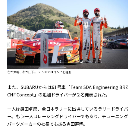
左が大嶋、右が山下。GT500ではコンビを組む
また、
SUBARU
からは
61
号車「
Team SDA Engineering BRZ
CNF Concept
」の追加ドライバーが２名発表された。
一人は鎌田卓磨、全日本ラリーに出場しているラリードライバ
ー。もう一人はレーシングドライバーでもあり、チューニング
パーツメーカーの社長でもある吉田寿博。