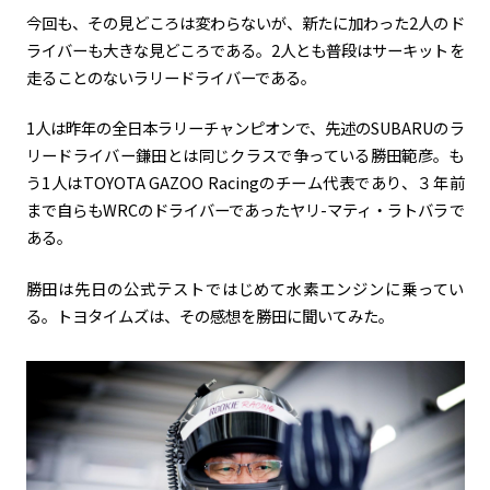
今回も、その見どころは変わらないが、新たに加わった
2
人のド
ライバーも大きな見どころである。
2
人とも普段はサーキットを
走ることのないラリードライバーである。
1人は昨年の全日本ラリーチャンピオンで、先述の
SUBARU
のラ
リードライバー鎌田とは同じクラスで争っている勝田範彦。も
う
1
人は
TOYOTA GAZOO Racing
のチーム代表であり、３年前
まで自らも
WRC
のドライバーであったヤリ
-
マティ・ラトバラで
ある。
勝田は先日の公式テストではじめて水素エンジンに乗ってい
る。トヨタイムズは、その感想を勝田に聞いてみた。