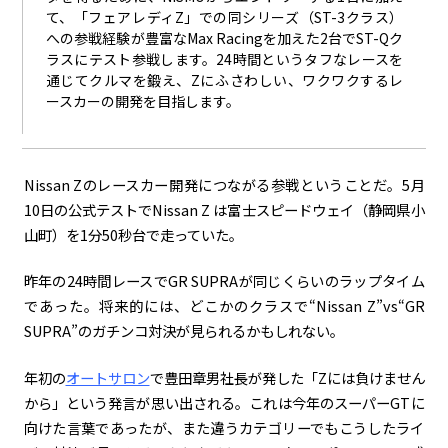
て、「フェアレディZ」での同シリーズ（ST-3クラス）
への参戦経験が豊富なMax Racingを加えた2台でST-Qク
ラスにテスト参戦します。24時間というタフなレースを
通じてクルマを鍛え、Zにふさわしい、ワクワクするレ
ースカーの開発を目指します。
Nissan Zのレースカー開発につながる参戦ということだ。
5
月
10
日の公式テストで
Nissan Z
は富士スピードウェイ（静岡県小
山町）を
1
分
50
秒台で走っていた。
昨年の
24
時間レースで
GR SUPRA
が同じくらいのラップタイム
であった。将来的には、どこかのクラスで“
Nissan Z
”
vs
“
GR
SUPRA
”のガチンコ対決が見られるかもしれない。
年初の
オートサロン
で豊田章男社長が発した「
Z
には負けません
から」という発言が思い出される。これは今年のスーパー
GT
に
向けた言葉であったが、また違うカテゴリーでもこうしたライ