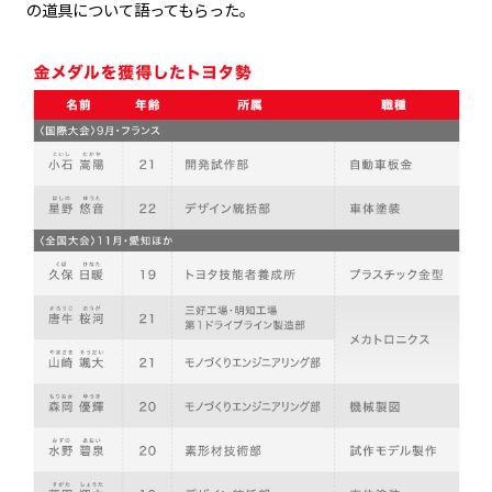
の道具について語ってもらった。
カーボンニュートラル
水素エンジン
BEV
燃料電池車（FCEV）
水素
Woven City
コーポレート
モビリティカンパニー
トヨタグローバル
トヨタグループ
モノづくり
日本自動車工業会（自工会）
follow us