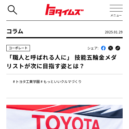
メニュー
コラム
2025.01.29
JP
EN
シェア:
コーポレート
新着
「職人と呼ばれる人に」 技能五輪金メダ
最近のトヨタ
リストが次に目指す姿とは？
連載
トヨタ工業学園
もっといいクルマづくり
コラム
トヨタイムズニュース
トヨタイムズビジネス
トヨタイムズスポーツ