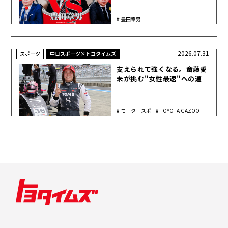
豊田章男
2026.07.31
スポーツ
中日スポーツ×トヨタイムズ
支えられて強くなる。斎藤愛
未が挑む"女性最速"への道
モータースポ
TOYOTA GAZOO
ーツ
Racing