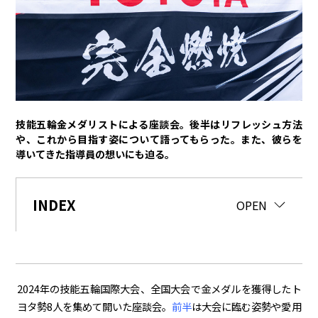
トヨタイムズPodcast
SDGs
経営
豊田章男
佐藤恒治
決算
株主総会
労使協議会
技能五輪金メダリストによる座談会。後半はリフレッシュ方法
や、これから目指す姿について語ってもらった。また、彼らを
スポーツ
導いてきた指導員の想いにも迫る。
トヨタアスリート
モータースポーツ
モリゾウ
WRC
TOYOTA GAZOO Racing
INDEX
CLOSE
OPEN
クルマ
センチュリー
クラウン
ランドクルーザー
カローラ
ヤリス
e-Palette
2024年の技能五輪国際大会、全国大会で金メダルを獲得したト
ヨタ勢
8
人を集めて開いた座談会。
前半
は大会に臨む姿勢や愛用
テクノロジー