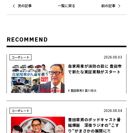
次の記事
一覧に戻る
前の記事
RECOMMEND
2026.08.03
コーポレート
自家用車が消防の目に 豊田市
で新たな実証実験がスタート
豊田章男
富川悠太
2026.08.04
コーポレート
豊田章男のポッドキャスト番
組爆誕 深夜ラジオの"こす
り"がまさかの展開に⁈