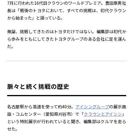
7月に行われた
16
代目クラウンのワールドプレミア。豊田章男社
長は「戦後のトヨタにおいて、すべての挑戦は、初代クラウン
カーボンニュートラル
水素エンジン
BEV
燃料電池車（FCEV）
から始まった」と語っている。
水素
Woven City
無論、挑戦してきたのはトヨタだけではない。編集部は初代か
コーポレート
ら歩みをともにしてきたトヨタグループのある会社に足を運ん
だ。
モビリティカンパニー
トヨタグローバル
トヨタグループ
モノづくり
日本自動車工業会（自工会）
follow us
脈々と続く挑戦の歴史
名古屋駅から高速を使って約
40
分。
アイシングループ
の展示施
設・コムセンター（愛知県刈谷市）で「
クラウンとアイシン
」
という特別展示が行われていると聞き、編集部はクルマを走ら
せた。