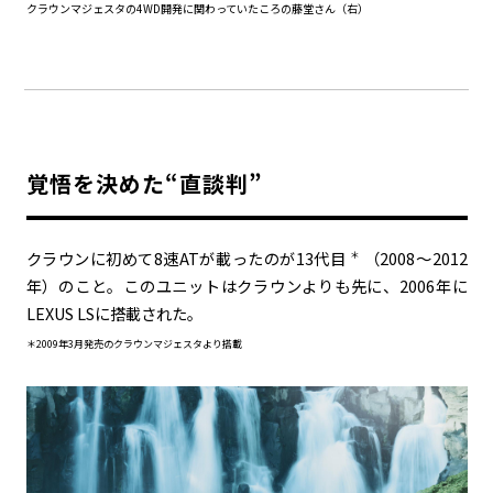
クラウンマジェスタの4WD開発に関わっていたころの藤堂さん（右）
覚悟を決めた“直談判”
クラウンに初めて
8
速
AT
が載ったのが
13
代目
（2008～2012
＊
年）のこと。このユニットはクラウンよりも先に、2006年に
LEXUS LSに搭載された。
＊2009年3月発売のクラウンマジェスタより搭載