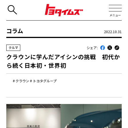
メニュー
コラム
2022.10.31
JP
EN
シェア:
クルマ
新着
クラウンに学んだアイシンの挑戦 初代か
最近のトヨタ
ら続く日本初・世界初
連載
クラウン
トヨタグループ
コラム
トヨタイムズニュース
トヨタイムズビジネス
トヨタイムズスポーツ