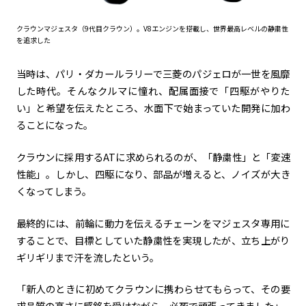
クラウンマジェスタ（9代目クラウン）。V8エンジンを搭載し、世界最高レベルの静粛性
を追求した
当時は、パリ・ダカールラリーで三菱のパジェロが一世を風靡
した時代。そんなクルマに憧れ、配属面接で「四駆がやりた
い」と希望を伝えたところ、水面下で始まっていた開発に加わ
ることになった。
クラウンに採用する
AT
に求められるのが、「静粛性」と「変速
性能」。しかし、四駆になり、部品が増えると、ノイズが大き
くなってしまう。
最終的には、前輪に動力を伝えるチェーンをマジェスタ専用に
することで、目標としていた静粛性を実現したが、立ち上がり
ギリギリまで汗を流したという。
「新人のときに初めてクラウンに携わらせてもらって、その要
求品質の高さに感銘を受けながら、必死で頑張ってきました」