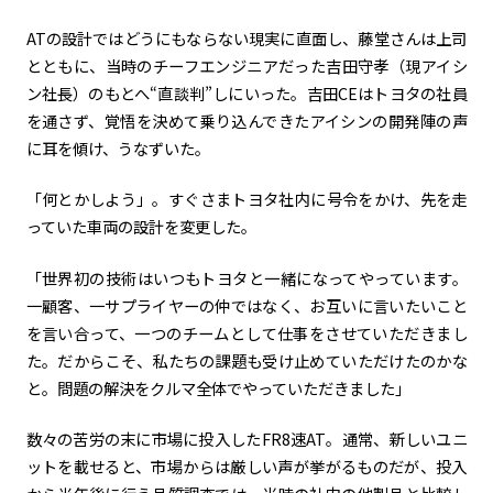
ATの設計ではどうにもならない現実に直面し、藤堂さんは上司
とともに、当時のチーフエンジニアだった吉田守孝（現アイシ
ン社長）のもとへ“直談判”しにいった。吉田
CE
はトヨタの社員
を通さず、覚悟を決めて乗り込んできたアイシンの開発陣の声
に耳を傾け、うなずいた。
「何とかしよう」。すぐさまトヨタ社内に号令をかけ、先を走
っていた車両の設計を変更した。
「世界初の技術はいつもトヨタと一緒になってやっています。
一顧客、一サプライヤーの仲ではなく、お互いに言いたいこと
を言い合って、一つのチームとして仕事をさせていただきまし
た。だからこそ、私たちの課題も受け止めていただけたのかな
と。問題の解決をクルマ全体でやっていただきました」
数々の苦労の末に市場に投入した
FR8
速
AT
。通常、新しいユニ
ットを載せると、市場からは厳しい声が挙がるものだが、投入