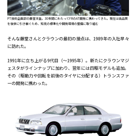
PT技術企画部の藤堂主査。30年間にわたってFRのAT開発に携わってきた。現在は高品質
を後世に引き継ぐため、知見の標準化や開発環境の整備に取り組む
そんな藤堂さんとクラウンの最初の接点は、
1989
年の入社早々
に訪れた。
1991年に立ち上がる
9
代目（～
1995
年）。新たにクラウンマジ
ェスタがラインナップに加わり、翌年には四駆モデルも追加。
その（駆動力や回転を前後のタイヤに分配する）トランスファ
ーの開発に携わった。