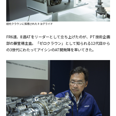
初代クラウンに採用されたトヨグライド
FR6速、8速
AT
をリーダーとして立ち上げたのが、
PT
技術企画
部の藤堂穂主査。「ゼロクラウン」として知られる
12
代目から
の3世代にわたってアイシンの
AT
開発陣を率いてきた。