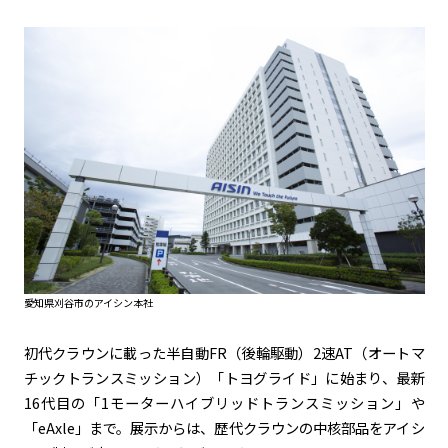
愛知県刈谷市のアイシン本社
初代クラウンに載った半自動
FR
（後輪駆動）2速
AT
（オートマ
チックトランスミッション）「トヨグライド」に始まり、最新
16
代目の「
1
モーターハイブリッドトランスミッション」や
「
eAxle
」まで。展示からは、歴代クラウンの中核部品をアイシ