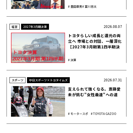
豊田章男
富川悠太
2026.08.07
経営
2027年3月期決算
トヨタらしい成長と還元の両
立へ 市場との対話、一層深化
【2027年3月期第1四半期決
算】
決算
2026.07.31
スポーツ
中日スポーツ×トヨタイムズ
支えられて強くなる。斎藤愛
未が挑む"女性最速"への道
モータースポ
TOYOTA GAZOO
ーツ
Racing