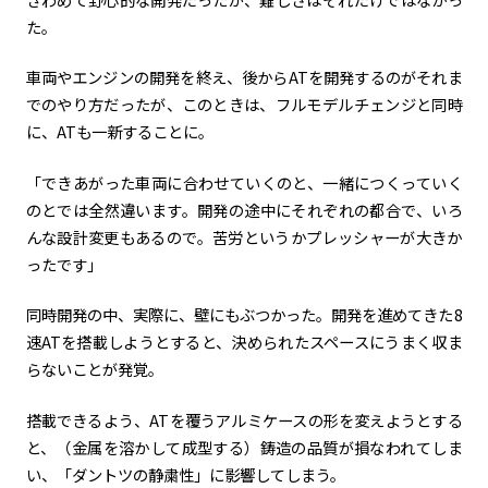
た。
車両やエンジンの開発を終え、後から
AT
を開発するのがそれま
でのやり方だったが、このときは、フルモデルチェンジと同時
に、
AT
も一新することに。
「できあがった車両に合わせていくのと、一緒につくっていく
のとでは全然違います。開発の途中にそれぞれの都合で、いろ
んな設計変更もあるので。苦労というかプレッシャーが大きか
ったです」
同時開発の中、実際に、壁にもぶつかった。開発を進めてきた
8
速
AT
を搭載しようとすると、決められたスペースにうまく収ま
らないことが発覚。
搭載できるよう、
AT
を覆うアルミケースの形を変えようとする
と、（金属を溶かして成型する）鋳造の品質が損なわれてしま
い、「ダントツの静粛性」に影響してしまう。