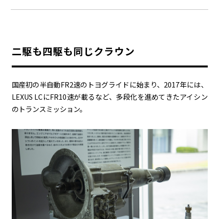
二駆も四駆も同じクラウン
国産初の半自動
FR2
速のトヨグライドに始まり、2017年には、
LEXUS LC
に
FR10
速が載るなど、多段化を進めてきたアイシン
のトランスミッション。