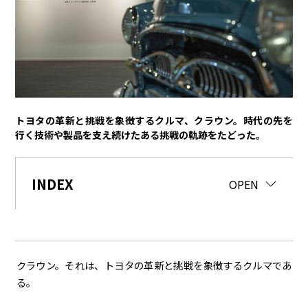
トヨタイムズPodcast
SDGs
経営
豊田章男
佐藤恒治
決算
株主総会
労使協議会
トヨタの革新と挑戦を象徴するクルマ、クラウン。時代の先を
行く技術や製品を支え続けたある挑戦の軌跡をたどった。
スポーツ
トヨタアスリート
モータースポーツ
モリゾウ
WRC
INDEX
CLOSE
OPEN
TOYOTA GAZOO Racing
クルマ
センチュリー
クラウン
ランドクルーザー
カローラ
クラウン。それは、トヨタの革新と挑戦を象徴するクルマであ
ヤリス
e-Palette
る。
テクノロジー