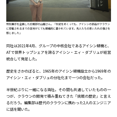
特別展示を企画した広報部の山越さん。「社史をめくっても、アイシンの部品がクラウン
に搭載されるまでの苦労がとても情緒的に書かれています。先人たちの思い入れの強さを
感じました」
同社は
2021
年
4
月、グループの中核会社であるアイシン精機と、
AT
で世界トップシェアを誇るアイシン・エィ・ダブリュが経営
統合して発足した。
歴史をさかのぼると、
1965
年のアイシン精機設立から
1969
年の
アイシン・エィ・ダブリュの分社化まで一つの会社だった。
半世紀ぶりに一緒になる両社。その間も共通していたものの一
つが、クラウンの開発で積み重ねてきた「挑戦の歴史」と言え
るだろう。編集部は歴代のクラウンに携わった2人のエンジニア
に話を聞いた。