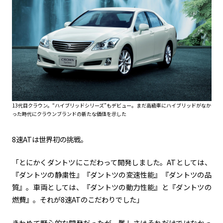
13代目クラウン。“ハイブリッドシリーズ”もデビュー。まだ高級車にハイブリッドがなか
った時代にクラウンブランドの新たな価値を示した
8速
AT
は世界初の挑戦。
「とにかくダントツにこだわって開発しました。
AT
としては、
『ダントツの静粛性』『ダントツの変速性能』『ダントツの品
質』。車両としては、『ダントツの動力性能』と『ダントツの
燃費』。それが
8
速
AT
のこだわりでした」
きわめて野心的な開発だったが、難しさはそれだけではなかっ