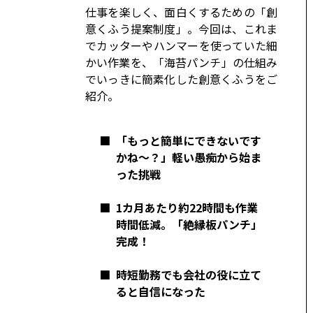
コーポレート
仕事を楽しく、面白くするための「創
意くふう提案制度」。今回は、これま
モビリティカンパニー
トヨタグローバル
でカッターやハンマーを使っていた細
かい作業を、「海苔パンチ」の仕組み
トヨタグループ
モノづくり
でいっきに簡素化した創意くふうをご
日本自動車工業会（自工会）
紹介。
■
「もっと簡単にできないです
かね～？」軽い愚痴から始ま
った挑戦
■
1カ月あたり約22時間も作業
時間低減。「絶縁板パンチ」
完成！
■
時短勤務でも会社の役に立て
ると自信になった