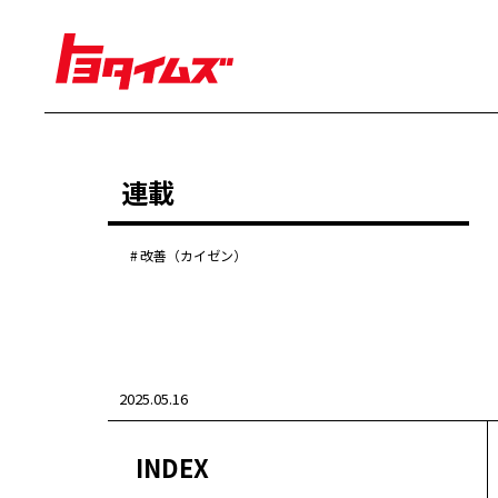
経営
連載
豊田章男
佐藤恒治
決算
株主総会
改善（カイゼン）
労使協議会
クルマ
センチュリー
クラウン
ランドクルーザー
2025.05.16
カローラ
ヤリス
e-Palette
INDEX