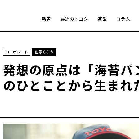
新着
最近のトヨタ
連載
コラム
スポーツ
コーポレート
創意くふう
トヨタアスリート
モータースポーツ
モリゾウ
発想の原点は「海苔パ
WRC
TOYOTA GAZOO Racing
のひとことから生まれ
テクノロジー
カーボンニュートラル
水素エンジン
BEV
燃料電池車（FCEV）
水素
Woven City