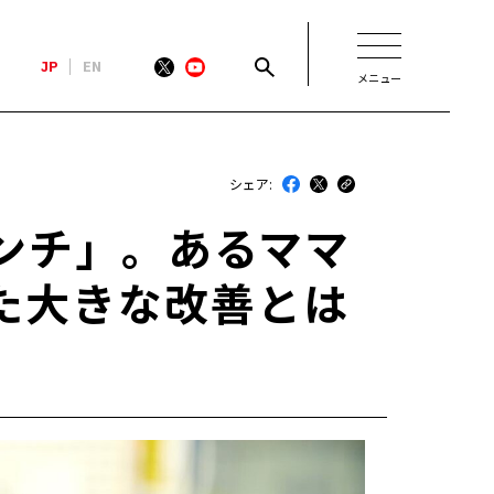
JP
EN
メニュー
新着
シェア:
最近のトヨタ
ンチ」。あるママ
連載
た大きな改善とは
コラム
トヨタイムズニュース
トヨタイムズビジネス