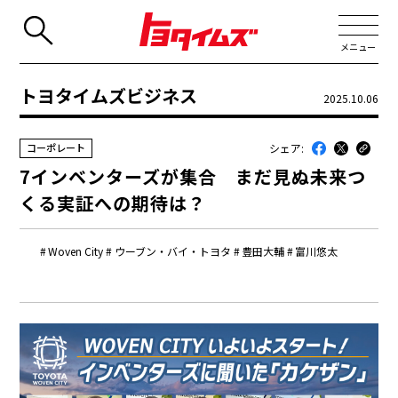
メニュー
トヨタイムズビジネス
2025.10.06
JP
EN
シェア:
コーポレート
新着
7インベンターズが集合 まだ見ぬ未来つ
最近のトヨタ
くる実証への期待は？
連載
Woven City
ウーブン・バイ・トヨタ
豊田大輔
富川悠太
コラム
トヨタイムズニュース
トヨタイムズビジネス
トヨタイムズスポーツ