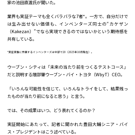
家の池田直渡氏が聞いた。
カーボンニュートラル
水素エンジン
BEV
燃料電池車（FCEV）
業界も実証テーマも全くバラバラな7者*。一方で、自分だけで
水素
Woven City
は生み出せない価値も、インベンターズ同士の“カケザン
（Kakezan）”でなら実現できるのではないかという期待感を
コーポレート
共有している。
モビリティカンパニー
トヨタグローバル
トヨタグループ
*実証実験に参画するインベンターズは全部で20（2025年10月現在）。
モノづくり
日本自動車工業会（自工会）
ウーブン・シティは「未来の当たり前をつくるテストコース」
だと説明する隈部肇ウーブン・バイ・トヨタ（WbyT）CEO。
follow us
「いろんな可能性を信じて、いろんなトライをして、結果残っ
たものが当たり前になると思う」と言う。
では、その成果はいつ、どう表れてくるのか？
実証開始にあたって、記者に聞かれた豊田大輔シニア・バイ
ス・プレジデントはこう述べている。