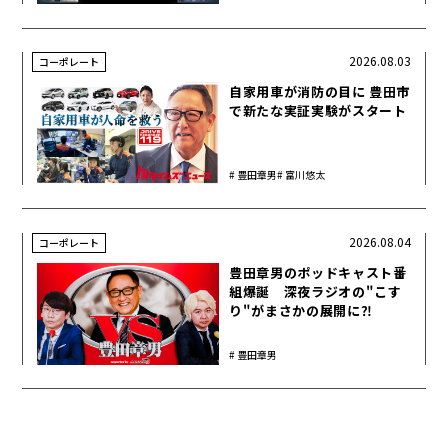
太
樹
ラル
2026.08.03
コーポレート
自家用車が消防の目に 豊田市
で新たな実証実験がスタート
豊田章男
富川悠太
2026.08.04
コーポレート
豊田章男のポッドキャスト番
組爆誕 深夜ラジオの"こす
り"がまさかの展開に⁈
豊田章男