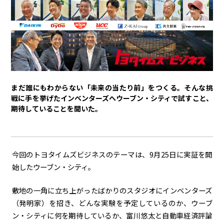
トヨタイムズPodcast
SDGs
経営
豊田章男
佐藤恒治
決算
株主総会
労使協議会
まだ誰にもわからない「未来の当たり前」をつくる。そんな挑
戦に手を挙げたインベンターズへウーブン・シティで試すこと、
スポーツ
期待していることを聞いた。
トヨタアスリート
モータースポーツ
モリゾウ
WRC
TOYOTA GAZOO Racing
今回のトヨタイムズビジネスのテーマは、9月25日に実証を開
クルマ
始したウーブン・シティ。
センチュリー
クラウン
ランドクルーザー
カローラ
敷地の一角に立ち上がったばかりのスタジオにインベンターズ
ヤリス
e-Palette
（発明家）を招き、どんな実験を予定しているのか、ウーブ
ン・シティに何を期待しているか、富川悠太と自動車経済評論
テクノロジー