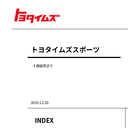
経営
トヨタイムズスポーツ
豊田章男
佐藤恒治
決算
株主総会
森田京之介
労使協議会
クルマ
センチュリー
クラウン
ランドクルーザー
2023.12.20
カローラ
ヤリス
e-Palette
INDEX