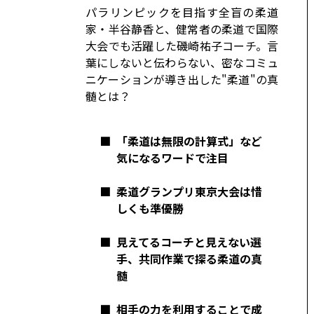
コーポレート
パラリンピックを目指す全盲の柔道
家・半谷静香と、健常者の柔道で国際
モビリティカンパニー
トヨタグローバル
大会でも活躍した磯崎祐子コーチ。言
葉にしないと伝わらない、密なコミュ
トヨタグループ
モノづくり
ニケーションが導き出した"柔道"の真
日本自動車工業会（自工会）
髄とは？
■
「柔道は無限の計算式」など
気になるワードで注目
■
柔道グランプリ東京大会は惜
しくも準優勝
■
見えてるコーチと見えない選
手、共同作業で探る柔道の真
髄
■
相手の力を利用することで成