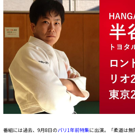
番組には過去、9月8日の
パリ1年前特集
に出演。「柔道は無