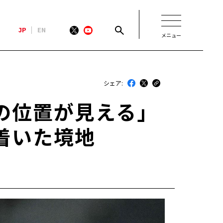
JP
EN
メニュー
新着
シェア:
最近のトヨタ
の位置が見える」
連載
着いた境地
コラム
トヨタイムズニュース
トヨタイムズビジネス