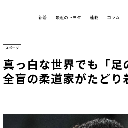
新着
最近のトヨタ
連載
コラム
スポーツ
スポーツ
トヨタアスリート
モータースポーツ
モリゾウ
真っ白な世界でも「足
WRC
TOYOTA GAZOO Racing
全盲の柔道家がたどり
テクノロジー
カーボンニュートラル
水素エンジン
BEV
燃料電池車（FCEV）
水素
Woven City