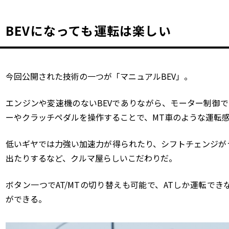
BEVになっても運転は楽しい
今回公開された技術の一つが「マニュアル
BEV
」。
エンジンや変速機のない
BEV
でありながら、モーター制御で
ーやクラッチペダルを操作することで、
MT
車のような運転
低いギヤでは力強い加速力が得られたり、シフトチェンジが
出たりするなど、クルマ屋らしいこだわりだ。
ボタン一つで
AT/MT
の切り替えも可能で、
AT
しか運転でき
ができる。