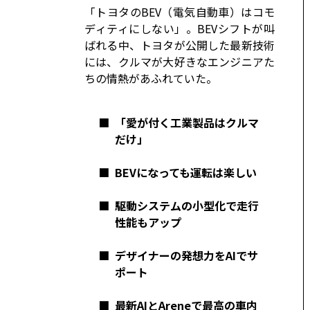
コーポレート
「トヨタのBEV（電気自動車）はコモ
ディティにしない」。BEVシフトが叫
モビリティカンパニー
トヨタグローバル
ばれる中、トヨタが公開した最新技術
には、クルマが大好きなエンジニアた
トヨタグループ
モノづくり
ちの情熱があふれていた。
日本自動車工業会（自工会）
■
「愛が付く工業製品はクルマ
だけ」
■
BEVになっても運転は楽しい
■
駆動システムの小型化で走行
性能もアップ
■
デザイナーの発想力をAIでサ
ポート
■
最新AIとAreneで最高の車内