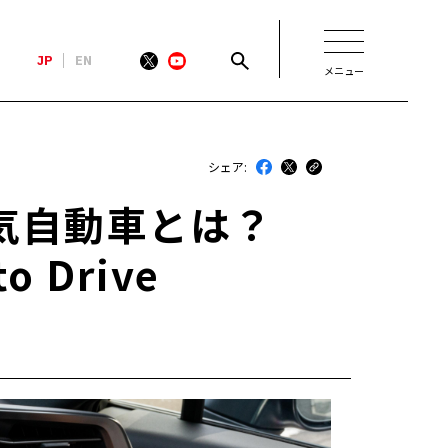
JP
EN
メニュー
新着
シェア:
最近のトヨタ
電気自動車とは？
連載
 Drive
コラム
トヨタイムズニュース
トヨタイムズビジネス