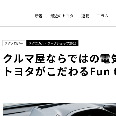
新着
最近のトヨタ
連載
コラム
スポーツ
テクノロジー
テクニカル・ワークショップ2023
トヨタアスリート
モータースポーツ
モリゾウ
クルマ屋ならではの
WRC
TOYOTA GAZOO Racing
トヨタがこだわるFun to
テクノロジー
カーボンニュートラル
水素エンジン
BEV
燃料電池車（FCEV）
水素
Woven City