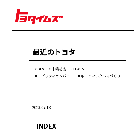
経営
最近のトヨタ
豊田章男
佐藤恒治
決算
株主総会
BEV
中嶋裕樹
LEXUS
労使協議会
モビリティカンパニー
もっといいクルマづくり
クルマ
センチュリー
クラウン
ランドクルーザー
2023.07.18
カローラ
ヤリス
e-Palette
INDEX