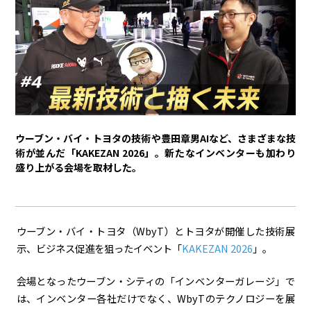
トヨタイムズPodcast
SDGs
経営
豊田章男
佐藤恒治
決算
株主総会
労使協議会
ウーブン・バイ・トヨタの技術や豊田章男AIなど、さまざまな技
スポーツ
術が並んだ「KAKEZAN 2026」。新たなインベンターも加わり
盛り上がる会場を取材した。
トヨタアスリート
モータースポーツ
モリゾウ
WRC
TOYOTA GAZOO Racing
クルマ
ウーブン・バイ・トヨタ（WbyT）とトヨタが開催した技術展
示、ビジネス促進を狙ったイベント「
KAKEZAN 2026
」。
センチュリー
クラウン
ランドクルーザー
カローラ
ヤリス
e-Palette
会場となったウーブン・シティの「インベンターガレージ」で
は、インベンター各社だけでなく、WbyTのテクノロジーを展
テクノロジー