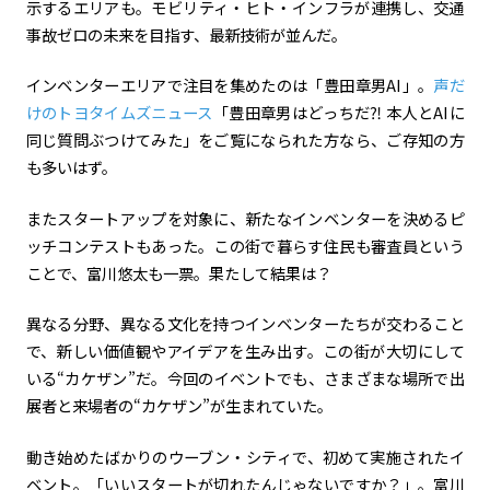
示するエリアも。モビリティ・ヒト・インフラが連携し、交通
事故ゼロの未来を目指す、最新技術が並んだ。
カーボンニュートラル
水素エンジン
BEV
燃料電池車（FCEV）
水素
Woven City
インベンターエリアで注目を集めたのは「豊田章男AI」。
声だ
けのトヨタイムズニュース
「豊田章男はどっちだ⁈ 本人とAIに
コーポレート
同じ質問ぶつけてみた」をご覧になられた方なら、ご存知の方
も多いはず。
モビリティカンパニー
トヨタグローバル
トヨタグループ
モノづくり
日本自動車工業会（自工会）
またスタートアップを対象に、新たなインベンターを決めるピ
ッチコンテストもあった。この街で暮らす住民も審査員という
ことで、富川悠太も一票。果たして結果は？
follow us
異なる分野、異なる文化を持つインベンターたちが交わること
で、新しい価値観やアイデアを生み出す。この街が大切にして
いる“カケザン”だ。今回のイベントでも、さまざまな場所で出
展者と来場者の“カケザン”が生まれていた。
動き始めたばかりのウーブン・シティで、初めて実施されたイ
ベント。「いいスタートが切れたんじゃないですか？」。富川