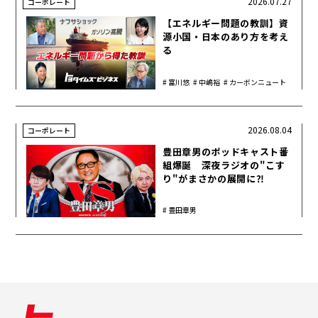
2026.07.27
コーポレート
【エネルギー問題の教訓】資
源小国・日本のあり方を考え
る
富川悠
中嶋裕
カーボンニュート
太
樹
ラル
2026.08.04
コーポレート
豊田章男のポッドキャスト番
組爆誕 深夜ラジオの"こす
り"がまさかの展開に⁈
豊田章男