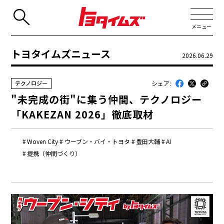
メニュー
トヨタイムズニュース
2026.06.29
JP
EN
シェア:
テクノロジー
新着
"未完成の街"に集う仲間、テクノロジー
最近のトヨタ
「KAKEZAN 2026」徹底取材
連載
Woven City
ウーブン・バイ・トヨタ
豊田大輔
AI
コラム
提携（仲間づくり）
トヨタイムズニュース
トヨタイムズビジネス
トヨタイムズスポーツ