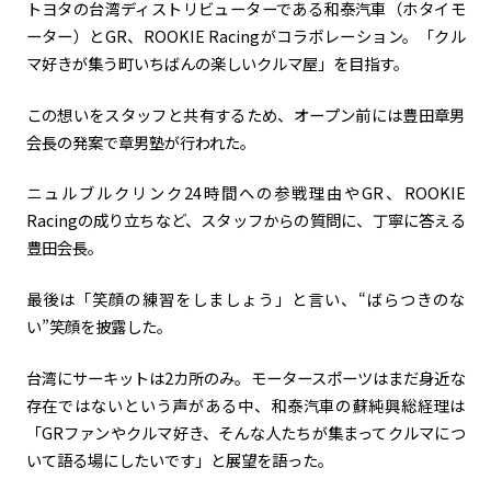
トヨタの台湾ディストリビューターである和泰汽車（ホタイモ
ーター）とGR、ROOKIE Racingがコラボレーション。「クル
カーボンニュートラル
水素エンジン
BEV
燃料電池車（FCEV）
マ好きが集う町いちばんの楽しいクルマ屋」を目指す。
水素
Woven City
この想いをスタッフと共有するため、オープン前には豊田章男
コーポレート
会長の発案で章男塾が行われた。
モビリティカンパニー
トヨタグローバル
トヨタグループ
ニュルブルクリンク24時間への参戦理由やGR、ROOKIE
モノづくり
日本自動車工業会（自工会）
Racingの成り立ちなど、スタッフからの質問に、丁寧に答える
豊田会長。
follow us
最後は「笑顔の練習をしましょう」と言い、“ばらつきのな
い”笑顔を披露した。
台湾にサーキットは2カ所のみ。モータースポーツはまだ身近な
存在ではないという声がある中、和泰汽車の蘇純興総経理は
「GRファンやクルマ好き、そんな人たちが集まってクルマにつ
いて語る場にしたいです」と展望を語った。