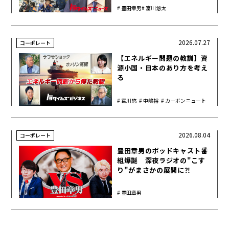
豊田章男
富川悠太
2026.07.27
コーポレート
【エネルギー問題の教訓】資
源小国・日本のあり方を考え
る
富川悠
中嶋裕
カーボンニュート
太
樹
ラル
2026.08.04
コーポレート
豊田章男のポッドキャスト番
組爆誕 深夜ラジオの"こす
り"がまさかの展開に⁈
豊田章男