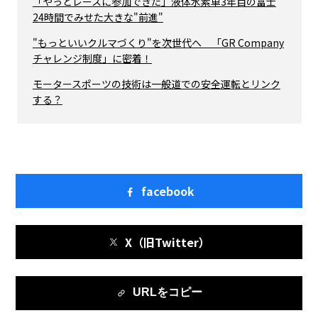
「やっとレースに参加できた」液体水素車3年目の富士
24時間でみせた大きな"前進"
"もっといいクルマづくり"を次世代へ 「GR Company
チャレンジ制度」に密着！
モータースポーツの技術は一般道での安全運転とリンク
する？
facebook
X（旧Twitter）
URLをコピー