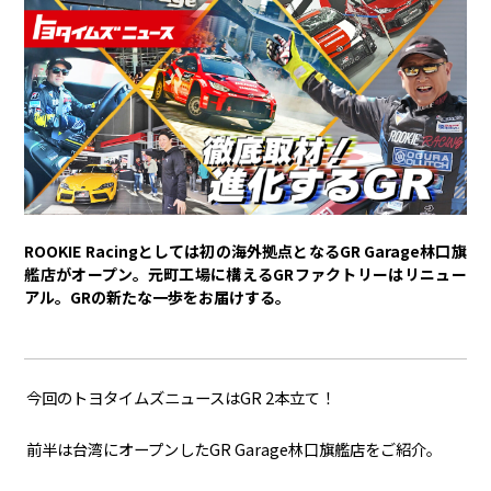
トヨタイムズPodcast
SDGs
経営
豊田章男
佐藤恒治
決算
株主総会
労使協議会
スポーツ
ROOKIE Racingとしては初の海外拠点となるGR Garage林口旗
トヨタアスリート
モータースポーツ
モリゾウ
WRC
艦店がオープン。元町工場に構えるGRファクトリーはリニュー
アル。GRの新たな一歩をお届けする。
TOYOTA GAZOO Racing
クルマ
今回のトヨタイムズニュースはGR 2本立て！
センチュリー
クラウン
ランドクルーザー
カローラ
ヤリス
e-Palette
前半は台湾にオープンしたGR Garage林口旗艦店をご紹介。
テクノロジー