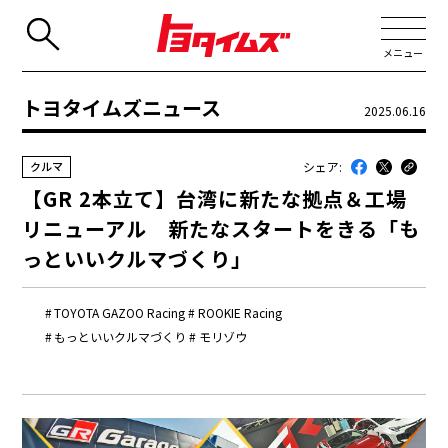
メニュー
トヨタイムズニュース
2025.06.16
JP
EN
シェア:
クルマ
新着
【GR 2本立て】台湾に新たな拠点＆工場
最近のトヨタ
リニューアル 新たなスタートをきる「も
連載
っといいクルマづくり」
コラム
TOYOTA GAZOO Racing
ROOKIE Racing
トヨタイムズニュース
もっといいクルマづくり
モリゾウ
トヨタイムズビジネス
トヨタイムズスポーツ