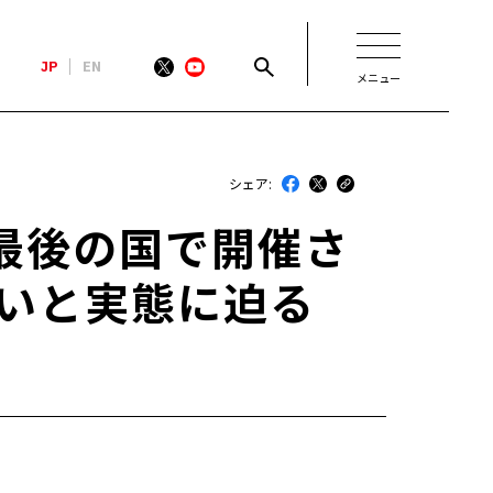
JP
EN
メニュー
新着
シェア:
最近のトヨタ
最後の国で開催さ
連載
想いと実態に迫る
コラム
トヨタイムズニュース
トヨタイムズビジネス