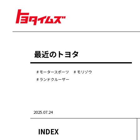
経営
最近のトヨタ
豊田章男
佐藤恒治
決算
株主総会
モータースポーツ
モリゾウ
労使協議会
ランドクルーザー
クルマ
センチュリー
クラウン
ランドクルーザー
2025.07.24
カローラ
ヤリス
e-Palette
INDEX