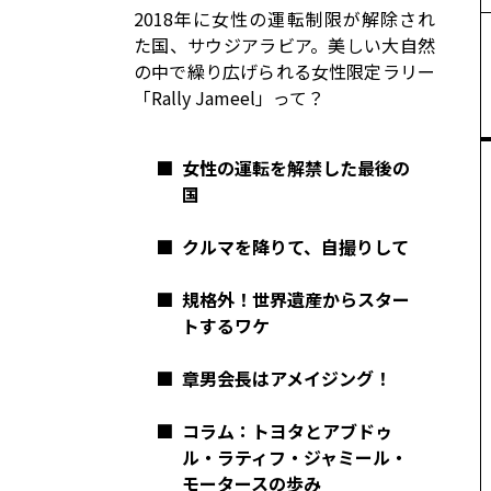
コーポレート
2018年に女性の運転制限が解除され
た国、サウジアラビア。美しい大自然
モビリティカンパニー
トヨタグローバル
の中で繰り広げられる女性限定ラリー
「Rally Jameel」って？
トヨタグループ
モノづくり
日本自動車工業会（自工会）
■
女性の運転を解禁した最後の
国
■
クルマを降りて、自撮りして
■
規格外！世界遺産からスター
トするワケ
■
章男会長はアメイジング！
■
コラム：トヨタとアブドゥ
ル・ラティフ・ジャミール・
モータースの歩み