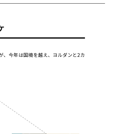
トヨタイムズスポーツ
トヨタイムズPodcast
ケ
SDGs
elだが、今年は国境を越え、ヨルダンと2カ