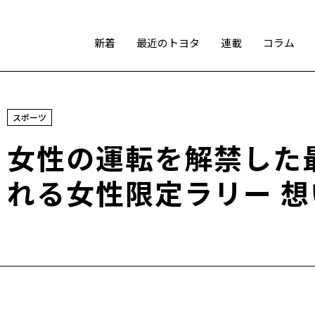
新着
最近のトヨタ
連載
コラム
スポーツ
スポーツ
トヨタアスリート
モータースポーツ
モリゾウ
女性の運転を解禁した
WRC
TOYOTA GAZOO Racing
れる女性限定ラリー 
テクノロジー
カーボンニュートラル
水素エンジン
BEV
燃料電池車（FCEV）
水素
Woven City