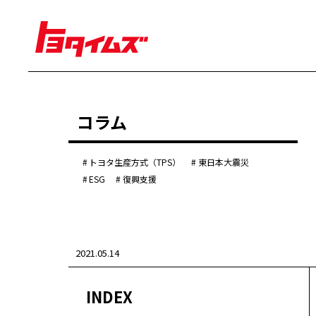
経営
コラム
豊田章男
佐藤恒治
決算
株主総会
トヨタ生産方式（TPS）
東日本大震災
労使協議会
ESG
復興支援
クルマ
センチュリー
クラウン
ランドクルーザー
2021.05.14
カローラ
ヤリス
e-Palette
INDEX