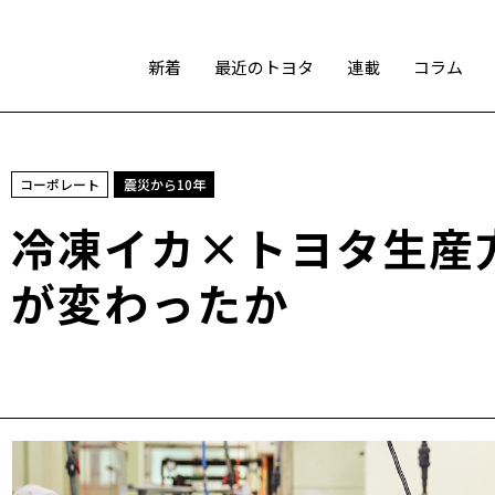
新着
最近のトヨタ
連載
コラム
スポーツ
コーポレート
震災から10年
トヨタアスリート
モータースポーツ
モリゾウ
冷凍イカ×トヨタ生産
WRC
TOYOTA GAZOO Racing
が変わったか
テクノロジー
カーボンニュートラル
水素エンジン
BEV
燃料電池車（FCEV）
水素
Woven City