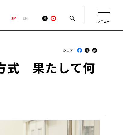
JP
EN
メニュー
新着
シェア:
最近のトヨタ
方式 果たして何
連載
コラム
トヨタイムズニュース
トヨタイムズビジネス