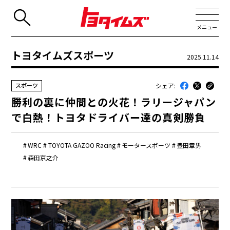
メニュー
トヨタイムズスポーツ
2025.11.14
JP
EN
シェア:
スポーツ
新着
勝利の裏に仲間との火花！ラリージャパン
最近のトヨタ
で白熱！トヨタドライバー達の真剣勝負
連載
WRC
TOYOTA GAZOO Racing
モータースポーツ
豊田章男
コラム
森田京之介
トヨタイムズニュース
トヨタイムズビジネス
トヨタイムズスポーツ