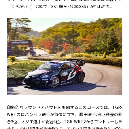
（くらがいけ）公園で「SS1 鞍ヶ池公園SSS」が行われた。
印象的なラウンドアバウトを周回するこのコースでは、TGR-
WRTのロバンペラ選手が首位に立ち、勝田選手が0.3秒差の総
合3位、オジエ選手が総合4位、TGR-WRT2からエントリーした
サミ・パヤリ選手が総合5位に、エバンス選手は総合6位。好位