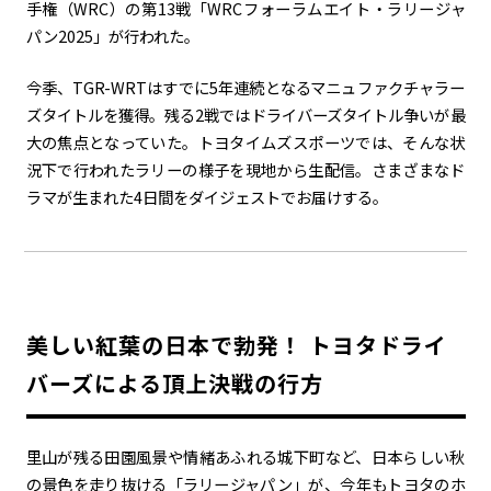
手権（WRC）の第13戦「WRCフォーラムエイト・ラリージャ
パン2025」が行われた。
カーボンニュートラル
水素エンジン
BEV
燃料電池車（FCEV）
水素
Woven City
今季、TGR-WRTはすでに5年連続となるマニュファクチャラー
ズタイトルを獲得。残る2戦ではドライバーズタイトル争いが最
コーポレート
大の焦点となっていた。トヨタイムズスポーツでは、そんな状
況下で行われたラリーの様子を現地から生配信。さまざまなド
モビリティカンパニー
トヨタグローバル
トヨタグループ
ラマが生まれた4日間をダイジェストでお届けする。
モノづくり
日本自動車工業会（自工会）
follow us
美しい紅葉の日本で勃発！ トヨタドライ
バーズによる頂上決戦の行方
里山が残る田園風景や情緒あふれる城下町など、日本らしい秋
の景色を走り抜ける「ラリージャパン」が、今年もトヨタのホ