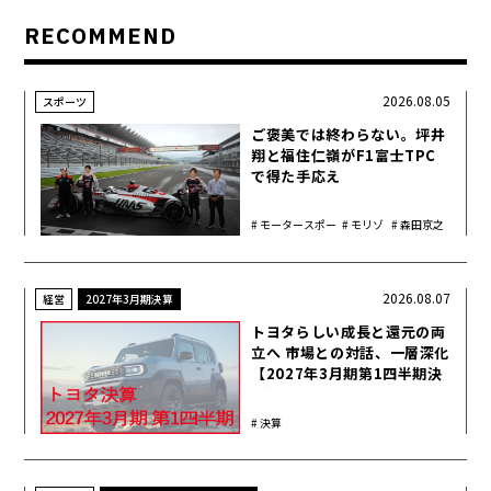
RECOMMEND
2026.08.05
スポーツ
ご褒美では終わらない。坪井
翔と福住仁嶺がF1富士TPC
で得た手応え
モータースポー
モリゾ
森田京之
ツ
ウ
介
2026.08.07
経営
2027年3月期決算
トヨタらしい成長と還元の両
立へ 市場との対話、一層深化
【2027年3月期第1四半期決
算】
決算