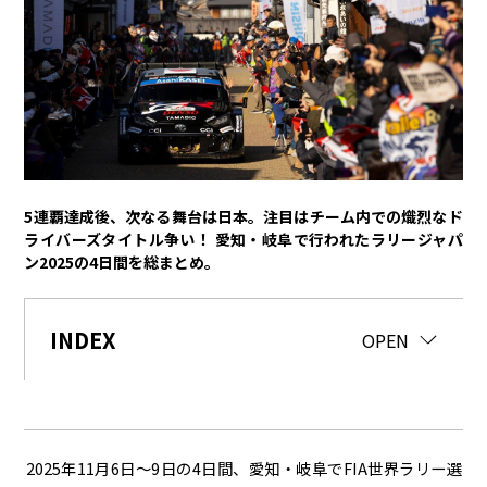
トヨタイムズPodcast
SDGs
経営
豊田章男
佐藤恒治
決算
株主総会
労使協議会
5連覇達成後、次なる舞台は日本。注目はチーム内での熾烈なド
スポーツ
ライバーズタイトル争い！ 愛知・岐阜で行われたラリージャパ
ン2025の4日間を総まとめ。
トヨタアスリート
モータースポーツ
モリゾウ
WRC
TOYOTA GAZOO Racing
INDEX
CLOSE
OPEN
クルマ
センチュリー
クラウン
ランドクルーザー
カローラ
ヤリス
e-Palette
2025年11月6日〜9日の4日間、愛知・岐阜でFIA世界ラリー選
テクノロジー