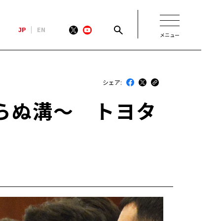
JP
EN
メニュー
新着
シェア:
最近のトヨタ
らぬ溝～ トヨタ
連載
コラム
トヨタイムズニュース
トヨタイムズビジネス