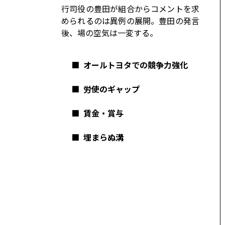
コーポレート
行司役の豊田が組合からコメントを求
められるのは異例の展開。豊田の発言
モビリティカンパニー
トヨタグローバル
後、場の空気は一変する。
トヨタグループ
モノづくり
■
オールトヨタでの競争力強化
日本自動車工業会（自工会）
■
労使のギャップ
■
賃金・賞与
■
埋まらぬ溝