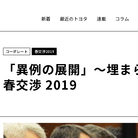
新着
最近のトヨタ
連載
コラム
スポーツ
コーポレート
春交渉2019
トヨタアスリート
モータースポーツ
モリゾウ
「異例の展開」～埋ま
WRC
TOYOTA GAZOO Racing
春交渉 2019
テクノロジー
カーボンニュートラル
水素エンジン
BEV
燃料電池車（FCEV）
水素
Woven City