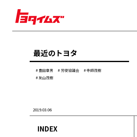
経営
最近のトヨタ
豊田章男
佐藤恒治
決算
株主総会
豊田章男
労使協議会
寺師茂樹
労使協議会
友山茂樹
クルマ
センチュリー
クラウン
ランドクルーザー
2019.03.06
カローラ
ヤリス
e-Palette
INDEX