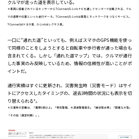
クルマが走った道を表示している。
＊車両に搭載されているセンサーからT-Connect/G-Linkナビを通してセンターで収集される、クル
マの速度や位置といった走行データ。T-Connect/G-Linkは車両とネットワークをつなぐサービス。
T-Connectはトヨタ車、G-Linkはレクサス車。
一口に“通れた道”といっても、例えばスマホのGPS機能を使っ
て同様のことをしようとすると自転車や歩行者が通った場合も
含まれてくる。しかし「通れた道マップ」では、クルマが通行
した事実のみ反映しているため、情報の信頼性が高いことがポ
イントだ。
通行実績はすぐに更新され、災害発生時（災害モード）はサイ
トにアクセスしたタイミングの、過去3時間の状況にも表示を切
り替えられる*。
＊災害時の定義は、「震度6弱以上」「特別警報、大津波警報発生」「線状降水帯」「顕著な大雪」
「その他（運営判断）」。