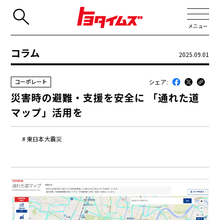
メニュー
コラム
2025.09.01
JP
EN
シェア:
コーポレート
新着
災害時の避難・支援を安全に 「通れた道
最近のトヨタ
マップ」活用を
連載
東日本大震災
コラム
トヨタイムズニュース
トヨタイムズビジネス
トヨタイムズスポーツ