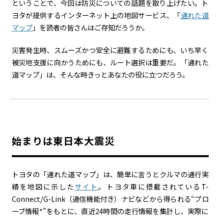
ということで、今回は防災についての話題を取り上げたい。ト
ヨタが提供するインターネット上の地図サービス、「
通れた道
カーボンニュートラル
水素エンジン
BEV
燃料電池車（FCEV）
マップ
」を読者の皆さんはご存知だろうか。
水素
Woven City
災害発生時、スムーズかつ安全に避難するためにも、いち早く
コーポレート
被災地支援に向かうためにも、ルート選択は重要だ。「通れた
道マップ」は、そんな時きっとあなたの役に立つだろう。
モビリティカンパニー
トヨタグローバル
トヨタグループ
モノづくり
日本自動車工業会（自工会）
follow us
始まりは東日本大震災
トヨタの「通れた道マップ」は、簡単に言うとクルマの通行実
績を地図に示した
サイト
。トヨタ車に搭載されているT-
Connect/G-Link（通信機能付き）ナビなどから得られる“プロ
ーブ情報*”をもとに、直近24時間の走行情報を集計し、実際に