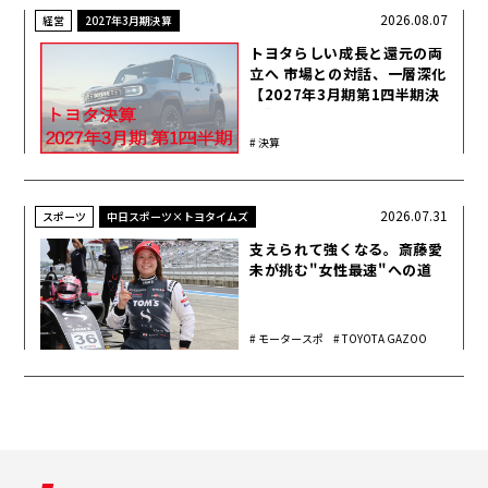
2026.08.07
経営
2027年3月期決算
トヨタらしい成長と還元の両
立へ 市場との対話、一層深化
【2027年3月期第1四半期決
算】
決算
2026.07.31
スポーツ
中日スポーツ×トヨタイムズ
支えられて強くなる。斎藤愛
未が挑む"女性最速"への道
モータースポ
TOYOTA GAZOO
ーツ
Racing