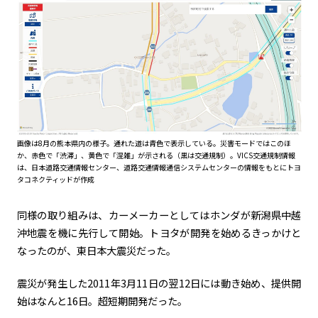
画像は8月の熊本県内の様子。通れた道は青色で表示している。災害モードではこのほ
か、赤色で「渋滞」、黄色で「混雑」が示される（黒は交通規制）。VICS交通規制情報
は、日本道路交通情報センター、道路交通情報通信システムセンターの情報をもとにトヨ
タコネクティッドが作成
同様の取り組みは、カーメーカーとしてはホンダが新潟県中越
沖地震を機に先行して開始。トヨタが開発を始めるきっかけと
なったのが、東日本大震災だった。
震災が発生した2011年3月11日の翌12日には動き始め、提供開
始はなんと16日。超短期開発だった。