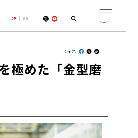
JP
EN
メニュー
新着
シェア:
最近のトヨタ
磨きを極めた「金型磨
連載
コラム
トヨタイムズニュース
トヨタイムズビジネス