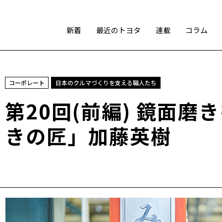
新着
最近のトヨタ
連載
コラム
スポーツ
コーポレート
日本のクルマづくりを支える職人たち
トヨタアスリート
モータースポーツ
モリゾウ
第20回(前編) 鏡面
WRC
TOYOTA GAZOO Racing
きの匠」加藤英樹
テクノロジー
カーボンニュートラル
水素エンジン
BEV
燃料電池車（FCEV）
水素
Woven City