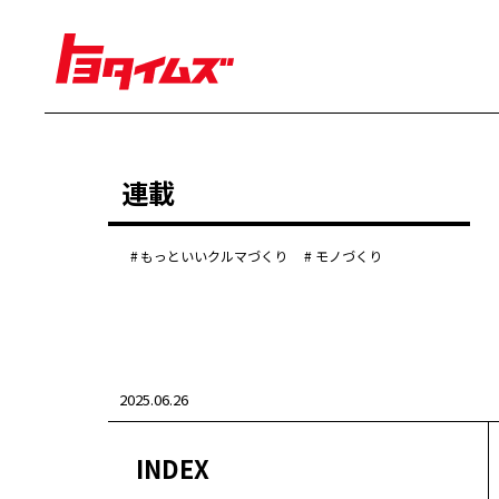
経営
連載
豊田章男
佐藤恒治
決算
株主総会
もっといいクルマづくり
モノづくり
労使協議会
クルマ
センチュリー
クラウン
ランドクルーザー
2025.06.26
カローラ
ヤリス
e-Palette
INDEX