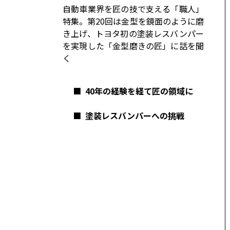
コーポレート
自動車業界を匠の技で支える「職人」
特集。第20回は金型を鏡面のように磨
モビリティカンパニー
トヨタグローバル
き上げ、トヨタ初の塗装レスバンパー
を実現した「金型磨きの匠」に話を聞
トヨタグループ
モノづくり
く
日本自動車工業会（自工会）
■
40年の経験を経て匠の領域に
■
塗装レスバンパーへの挑戦