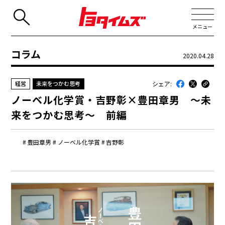
メニュー
コラム
2020.04.28
JP
EN
シェア:
経営
未来をつかむ思考
新着
ノーベル化学賞・吉野彰×豊田章男 ～未
最近のトヨタ
来をつかむ思考～ 前編
連載
豊田章男
ノーベル化学賞
吉野彰
コラム
トヨタイムズニュース
トヨタイムズビジネス
トヨタイムズスポーツ