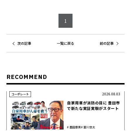
1
次の記事
一覧に戻る
前の記事
RECOMMEND
2026.08.03
コーポレート
自家用車が消防の目に 豊田市
で新たな実証実験がスタート
豊田章男
富川悠太