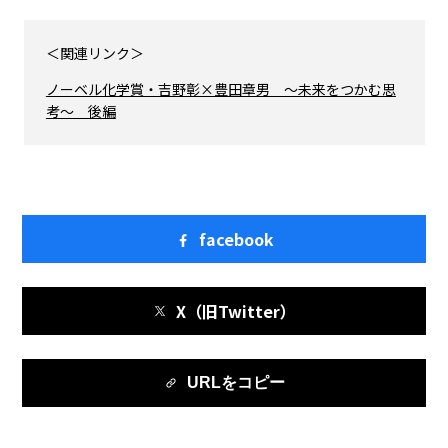
＜関連リンク＞
ノーベル化学賞・吉野彰×豊田章男 ～未来をつかむ思
考～ 後編
facebook
X（旧Twitter）
URLをコピー