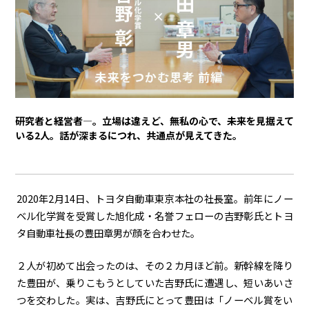
トヨタイムズPodcast
SDGs
経営
豊田章男
佐藤恒治
決算
株主総会
労使協議会
研究者と経営者―。立場は違えど、無私の心で、未来を見据えて
いる2人。話が深まるにつれ、共通点が見えてきた。
スポーツ
トヨタアスリート
モータースポーツ
モリゾウ
WRC
TOYOTA GAZOO Racing
2020年2月14日、トヨタ自動車東京本社の社長室。前年にノー
ベル化学賞を受賞した旭化成・名誉フェローの吉野彰氏とトヨ
クルマ
タ自動車社長の豊田章男が顔を合わせた。
センチュリー
クラウン
ランドクルーザー
カローラ
２人が初めて出会ったのは、その２カ月ほど前。新幹線を降り
ヤリス
e-Palette
た豊田が、乗りこもうとしていた吉野氏に遭遇し、短いあいさ
つを交わした。実は、吉野氏にとって豊田は「ノーベル賞をい
テクノロジー