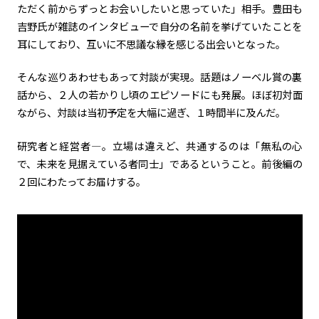
ただく前からずっとお会いしたいと思っていた」相手。豊田も
吉野氏が雑誌のインタビューで自分の名前を挙げていたことを
カーボンニュートラル
水素エンジン
BEV
燃料電池車（FCEV）
耳にしており、互いに不思議な縁を感じる出会いとなった。
水素
Woven City
そんな巡りあわせもあって対談が実現。話題はノーベル賞の裏
コーポレート
話から、２人の若かりし頃のエピソードにも発展。ほぼ初対面
ながら、対談は当初予定を大幅に過ぎ、１時間半に及んだ。
モビリティカンパニー
トヨタグローバル
トヨタグループ
モノづくり
日本自動車工業会（自工会）
研究者と経営者―。立場は違えど、共通するのは「無私の心
で、未来を見据えている者同士」であるということ。前後編の
２回にわたってお届けする。
follow us