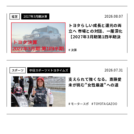
2026.08.07
経営
2027年3月期決算
トヨタらしい成長と還元の両
立へ 市場との対話、一層深化
【2027年3月期第1四半期決
算】
決算
2026.07.31
スポーツ
中日スポーツ×トヨタイムズ
支えられて強くなる。斎藤愛
未が挑む"女性最速"への道
モータースポ
TOYOTA GAZOO
ーツ
Racing