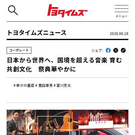
メニュー
トヨタイムズニュース
2026.06.18
JP
EN
シェア:
コーポレート
新着
日本から世界へ、国境を超える音楽 育む
最近のトヨタ
共創文化 祭典華やかに
連載
幸せの量産
豊田章男
富川悠太
コラム
トヨタイムズニュース
トヨタイムズビジネス
トヨタイムズスポーツ