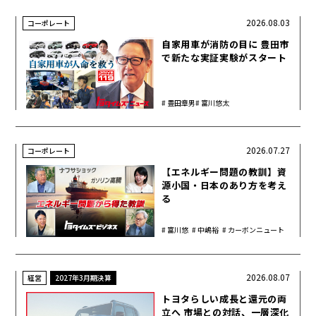
2026.08.03
コーポレート
自家用車が消防の目に 豊田市
で新たな実証実験がスタート
豊田章男
富川悠太
2026.07.27
コーポレート
【エネルギー問題の教訓】資
源小国・日本のあり方を考え
る
富川悠
中嶋裕
カーボンニュート
太
樹
ラル
2026.08.07
経営
2027年3月期決算
トヨタらしい成長と還元の両
立へ 市場との対話、一層深化