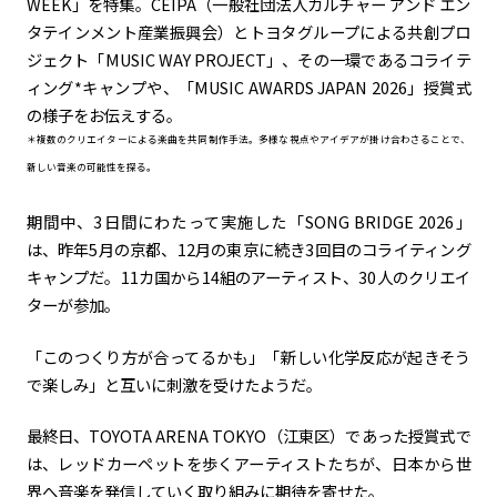
WEEK」を特集。CEIPA（一般社団法人カルチャー アンド エン
タテインメント産業振興会）とトヨタグループによる共創プロ
カーボンニュートラル
水素エンジン
BEV
燃料電池車（FCEV）
ジェクト「MUSIC WAY PROJECT」、その一環であるコライテ
水素
Woven City
ィング*キャンプや、「MUSIC AWARDS JAPAN 2026」授賞式
の様子をお伝えする。
コーポレート
＊複数のクリエイターによる楽曲を共同制作手法。多様な視点やアイデアが掛け合わさることで、
新しい音楽の可能性を探る。
モビリティカンパニー
トヨタグローバル
トヨタグループ
モノづくり
日本自動車工業会（自工会）
期間中、3日間にわたって実施した「SONG BRIDGE 2026」
は、昨年5月の京都、12月の東京に続き3回目のコライティング
キャンプだ。11カ国から14組のアーティスト、30人のクリエイ
follow us
ターが参加。
「このつくり方が合ってるかも」「新しい化学反応が起きそう
で楽しみ」と互いに刺激を受けたようだ。
最終日、TOYOTA ARENA TOKYO（江東区）であった授賞式で
は、レッドカーペットを歩くアーティストたちが、日本から世
界へ音楽を発信していく取り組みに期待を寄せた。