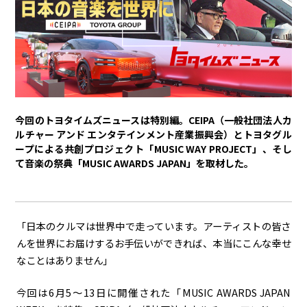
トヨタイムズPodcast
SDGs
経営
豊田章男
佐藤恒治
決算
株主総会
労使協議会
今回のトヨタイムズニュースは特別編。CEIPA（一般社団法人カ
ルチャー アンド エンタテインメント産業振興会）とトヨタグル
スポーツ
ープによる共創プロジェクト「MUSIC WAY PROJECT」、そし
て音楽の祭典「MUSIC AWARDS JAPAN」を取材した。
トヨタアスリート
モータースポーツ
モリゾウ
WRC
TOYOTA GAZOO Racing
クルマ
「日本のクルマは世界中で走っています。アーティストの皆さ
んを世界にお届けするお手伝いができれば、本当にこんな幸せ
センチュリー
クラウン
ランドクルーザー
カローラ
なことはありません」
ヤリス
e-Palette
今回は6月5～13日に開催された「MUSIC AWARDS JAPAN
テクノロジー